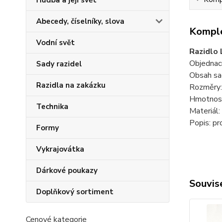
Hudba a její svět
Abecedy, číselníky, slova
Komple
Vodní svět
Razidlo 
Objednac
Sady razidel
Obsah sa
Razidla na zakázku
Rozměry
Hmotnost
Technika
Materiál
Popis: pr
Formy
Vykrajovátka
Dárkové poukazy
Souvise
Doplňkový sortiment
Cenové kategorie