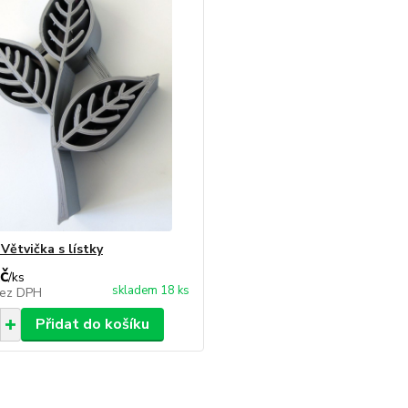
Větvička s lístky
č
/
ks
skladem 18 ks
ez DPH
Přidat do košíku