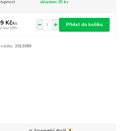
tupnost
skladem 25 ks
9 Kč
/
ks
Přidat do košíku
Kč
bez DPH
roduktu:
2013089
Související zboží
1