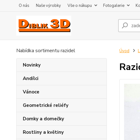
O nás
Naše výrobky
Vše o nákupu
Fotogalerie
Ko
Nabídka sortimentu razidel
Úvod
L
Razi
Novinky
Andílci
Vánoce
Geometrické reliéfy
Domky a domečky
Rostliny a květiny