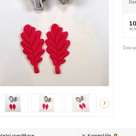
Dos
10
90 
Číslo p
etní specifikace
Komentáře
0