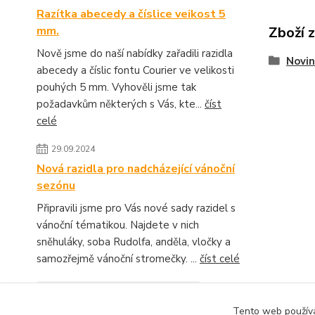
Razítka abecedy a číslice veikost 5
Zboží 
mm.
Nově jsme do naší nabídky zařadili razidla
Novin
abecedy a číslic fontu Courier ve velikosti
pouhých 5 mm. Vyhověli jsme tak
požadavkům některých s Vás, kte...
číst
celé
29.09.2024
Nová razidla pro nadcházející vánoční
sezónu
Připravili jsme pro Vás nové sady razidel s
vánoční tématikou. Najdete v nich
sněhuláky, soba Rudolfa, anděla, vločky a
samozřejmě vánoční stromečky. ...
číst celé
Zobrazit všechny novinky
Tento web používá