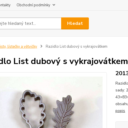
ntakty
Obchodní podmínky
Hledat
isty, lístečky a větvičky
Razidlo List dubový s vykrajovátkem
dlo List dubový s vykrajovátkem
201
Razidl
sady: 
43×83×
obsahu
popis