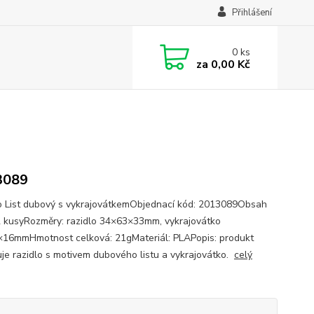
Přihlášení
0
ks
za
0,00 Kč
3089
o List dubový s vykrajovátkemObjednací kód: 2013089Obsah
2 kusyRozměry: razidlo 34×63×33mm, vykrajovátko
16mmHmotnost celková: 21gMateriál: PLAPopis: produkt
je razidlo s motivem dubového listu a vykrajovátko.
celý