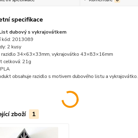
tní specifikace
List dubový s vykrajovátkem
í kód: 2013089
dy: 2 kusy
: razidlo 34×63×33mm, vykrajovátko 43×83×16mm
 celková: 21g
: PLA
odukt obsahuje razidlo s motivem dubového listu a vykrajovátko
jící zboží
1