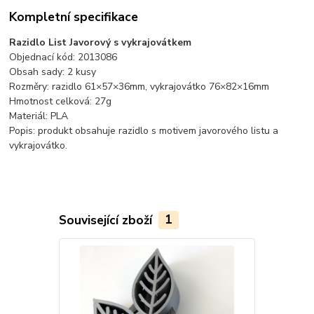
Kompletní specifikace
Razidlo List Javorový s vykrajovátkem
Objednací kód: 2013086
Obsah sady: 2 kusy
Rozměry: razidlo 61×57×36mm, vykrajovátko 76×82×16mm
Hmotnost celková: 27g
Materiál: PLA
Popis: produkt obsahuje razidlo s motivem javorového listu a
vykrajovátko.
Související zboží
1