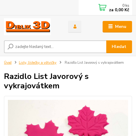
0
ks
za
0,00 Kč
Menu
Hledat
Úvod
Listy, lístečky a větvičky
Razidlo List Javorový s vykrajovátkem
Razidlo List Javorový s
vykrajovátkem