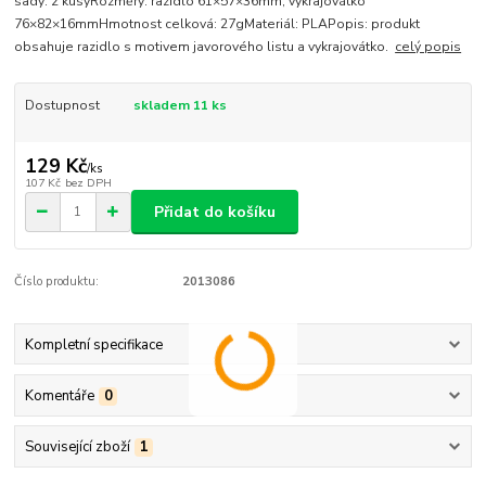
sady: 2 kusyRozměry: razidlo 61×57×36mm, vykrajovátko
76×82×16mmHmotnost celková: 27gMateriál: PLAPopis: produkt
obsahuje razidlo s motivem javorového listu a vykrajovátko.
celý popis
Dostupnost
skladem 11 ks
129 Kč
/
ks
107 Kč
bez DPH
Přidat do košíku
Číslo produktu:
2013086
Kompletní specifikace
Komentáře
0
Související zboží
1