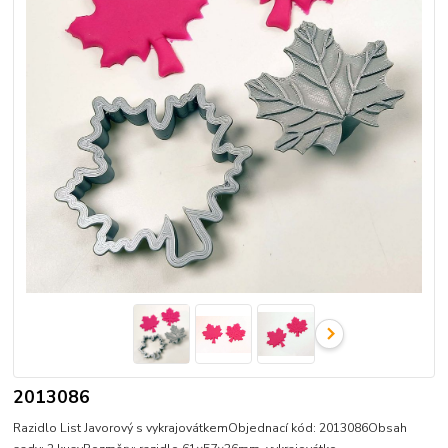
2013086
Razidlo List Javorový s vykrajovátkemObjednací kód: 2013086Obsah