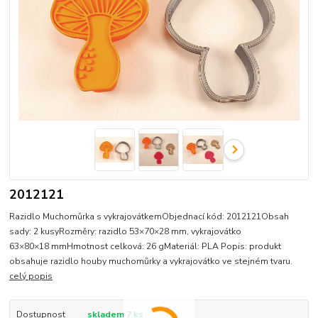
2012121
Razidlo Muchomůrka s vykrajovátkemObjednací kód: 2012121Obsah
sady: 2 kusyRozměry: razidlo 53×70×28 mm, vykrajovátko
63×80×18 mmHmotnost celková: 26 gMateriál: PLA Popis: produkt
obsahuje razidlo houby muchomůrky a vykrajovátko ve stejném tvaru.
celý popis
Dostupnost
skladem 7 ks