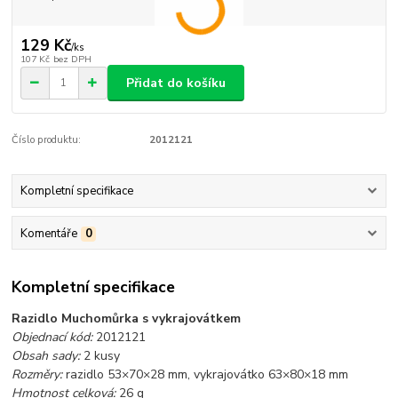
129 Kč
/
ks
107 Kč
bez DPH
Přidat do košíku
Číslo produktu:
2012121
Kompletní specifikace
Komentáře
0
Kompletní specifikace
Razidlo Muchomůrka s vykrajovátkem
Objednací kód:
2012121
Obsah sady:
2 kusy
Rozměry:
razidlo 53×70×28
mm, vykrajovátko 63×80×18
mm
Hmotnost celková:
26
g