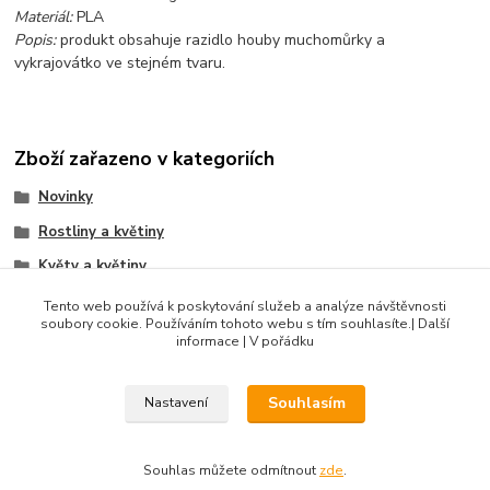
Materiál:
PLA
Popis:
produkt obsahuje razidlo houby muchomůrky a
vykrajovátko ve stejném tvaru.
Zboží zařazeno v kategoriích
Novinky
Rostliny a květiny
Květy a květiny
Listy, lístečky a větvičky
Tento web používá k poskytování služeb a analýze návštěvnosti
soubory cookie. Používáním tohoto webu s tím souhlasíte.| Další
Produkty do 500 Kč
informace | V pořádku
Souhlasím
Nastavení
DIBLIK3D.CZ ©2026, Razidla a dekorační nástroje pro keramiku.
Souhlas můžete odmítnout
zde
.
Vytvořeno na
Eshop-rychle.cz