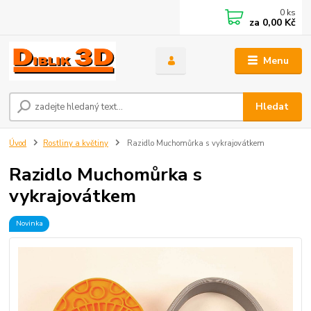
0
ks
za
0,00 Kč
Menu
Hledat
Úvod
Rostliny a květiny
Razidlo Muchomůrka s vykrajovátkem
Razidlo Muchomůrka s
vykrajovátkem
Novinka