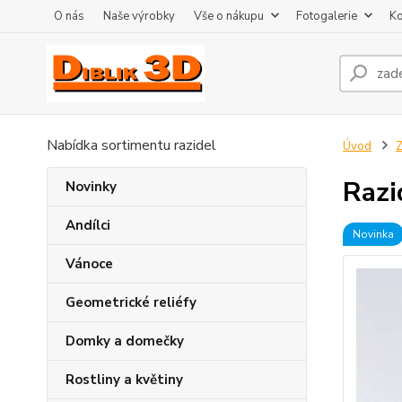
O nás
Naše výrobky
Vše o nákupu
Fotogalerie
Ko
Nabídka sortimentu razidel
Úvod
Z
Razi
Novinky
Andílci
Novinka
Vánoce
Geometrické reliéfy
Domky a domečky
Rostliny a květiny