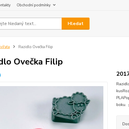
ntakty
Obchodní podmínky
Hledat
vířata
Razidlo Ovečka Filip
dlo Ovečka Filip
201
Razidl
kusRoz
PLAPop
boku.
Dos