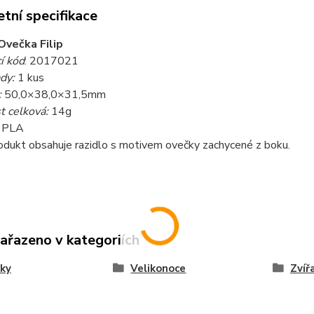
tní specifikace
Ovečka Filip
í kód
: 2017021
dy:
1 kus
:
50,0×38,0×31,5mm
 celková:
14g
PLA
odukt obsahuje razidlo s motivem ovečky zachycené z boku.
zařazeno v kategoriích
ky
Velikonoce
Zvíř