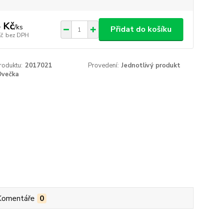
 Kč
/
ks
Přidat do košíku
Kč
bez DPH
roduktu:
2017021
Provedení:
Jednotlivý produkt
Ovečka
Komentáře
0