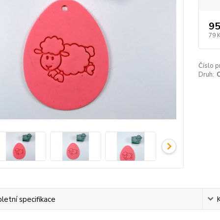
95
79 
Číslo p
Druh:
etní specifikace