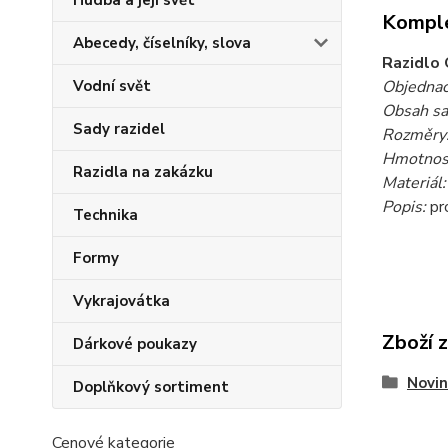
Hudba a její svět
Komple
Abecedy, číselníky, slova
Razidlo 
Objednac
Vodní svět
Obsah sa
Sady razidel
Rozměry
Hmotnost
Razidla na zakázku
Materiál:
Popis:
pr
Technika
Formy
Vykrajovátka
Zboží 
Dárkové poukazy
Novin
Doplňkový sortiment
Cenové kategorie