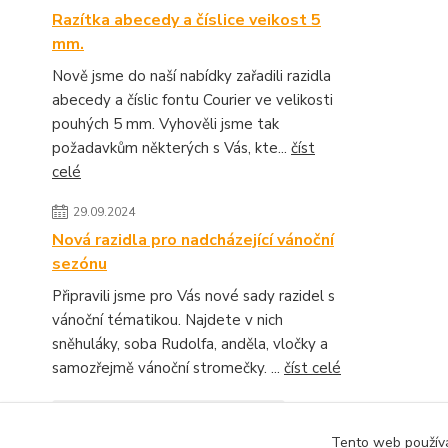
Razítka abecedy a číslice veikost 5
mm.
Nově jsme do naší nabídky zařadili razidla
abecedy a číslic fontu Courier ve velikosti
pouhých 5 mm. Vyhověli jsme tak
požadavkům některých s Vás, kte...
číst
celé
29.09.2024
Nová razidla pro nadcházející vánoční
sezónu
Připravili jsme pro Vás nové sady razidel s
vánoční tématikou. Najdete v nich
sněhuláky, soba Rudolfa, anděla, vločky a
samozřejmě vánoční stromečky. ...
číst celé
Zobrazit všechny novinky
Tento web používá