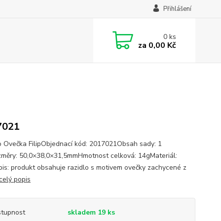
Přihlášení
0
ks
za
0,00 Kč
7021
o Ovečka FilipObjednací kód: 2017021Obsah sady: 1
měry: 50,0×38,0×31,5mmHmotnost celková: 14gMateriál:
is: produkt obsahuje razidlo s motivem ovečky zachycené z
celý popis
tupnost
skladem 19 ks