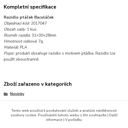
Kompletní specifikace
Razidlo ptáček Baculáček
Objednací kód
: 2017047
Obsah sady
: 1 kus
Rozměr razidla
: 31×30×28mm
Hmotnost celková
: 7g
Materiál
: PLA
Popis
: produkt obsahuje razidlo s motivem ptáčka. Razidlo lze
použít oboustranně.
Zboží zařazeno v kategoriích
Novinky
Velikonoce
Tento web používá k poskytování služeb a analýze návštěvnosti
Valentýn a srdcovky
soubory cookie. Používáním tohoto webu s tím souhlasíte.| Další
informace | V pořádku
Zvířata