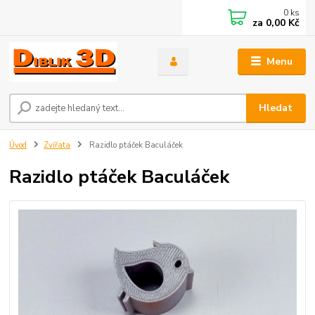
0
ks
za
0,00 Kč
Menu
Hledat
Úvod
Zvířata
Razidlo ptáček Baculáček
Razidlo ptáček Baculáček