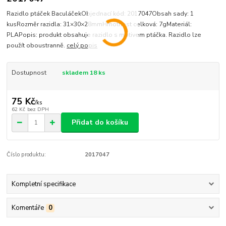
Razidlo ptáček BaculáčekObjednací kód: 2017047Obsah sady: 1
kusRozměr razidla: 31×30×28mmHmotnost celková: 7gMateriál:
PLAPopis: produkt obsahuje razidlo s motivem ptáčka. Razidlo lze
použít oboustranně.
celý popis
Dostupnost
skladem 18 ks
75 Kč
/
ks
62 Kč
bez DPH
Přidat do košíku
Číslo produktu:
2017047
Kompletní specifikace
Komentáře
0