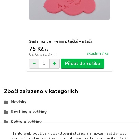
Sada razidel Hejno ptáčků - ptáčci
75 Kč
/
ks
skladem 7 ks
62 Kč
bez DPH
Přidat do košíku
Zboží zařazeno v kategoriích
Novinky
Rostliny a květiny
Květy a květiny
Listy, lístečky a větvičky
Tento web používá k poskytování služeb a analýze návštěvnosti
soubory cookie. Používáním tohoto webu s tím souhlasíte.| Další