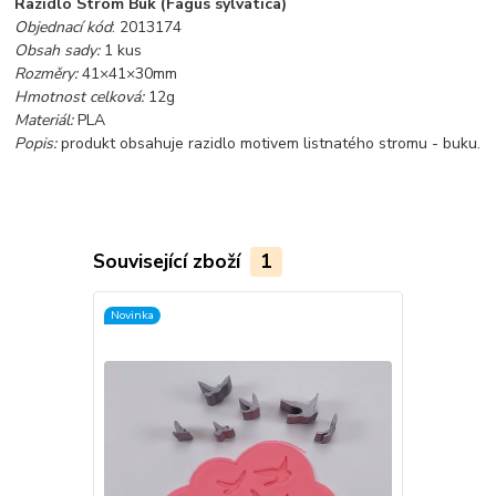
Razidlo Strom Buk (Fagus sylvatica)
Objednací kód
: 2013174
Obsah sady:
1 kus
Rozměry:
41×41×30mm
Hmotnost celková:
12g
Materiál:
PLA
Popis:
produkt obsahuje razidlo motivem listnatého stromu - buku.
Související zboží
1
Novinka