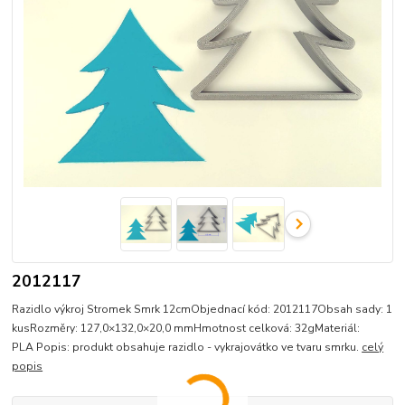
2012117
Razidlo výkroj Stromek Smrk 12cmObjednací kód: 2012117Obsah sady: 1
kusRozměry: 127,0×132,0×20,0 mmHmotnost celková: 32gMateriál:
PLA Popis: produkt obsahuje razidlo - vykrajovátko ve tvaru smrku.
celý
popis