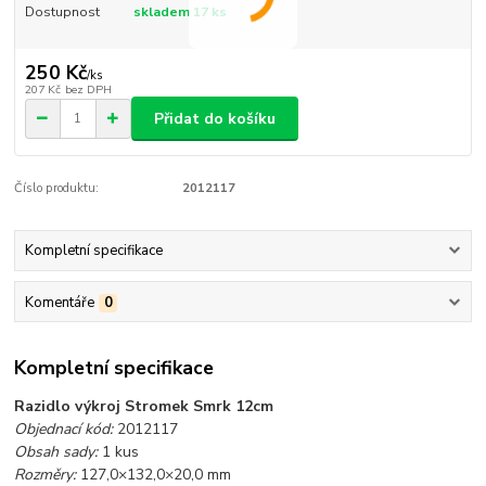
Dostupnost
skladem 17 ks
250 Kč
/
ks
207 Kč
bez DPH
Přidat do košíku
Číslo produktu:
2012117
Kompletní specifikace
Komentáře
0
Kompletní specifikace
Razidlo výkroj Stromek Smrk 12cm
Objednací kód:
2012117
Obsah sady:
1 kus
Rozměry:
127,0×132,0×20,0 mm