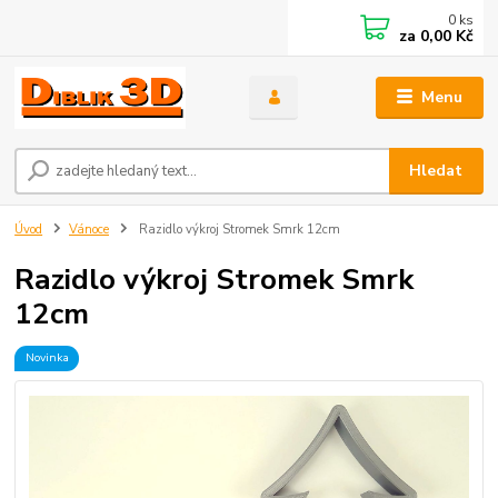
0
ks
za
0,00 Kč
Menu
Hledat
Úvod
Vánoce
Razidlo výkroj Stromek Smrk 12cm
Razidlo výkroj Stromek Smrk
12cm
Novinka