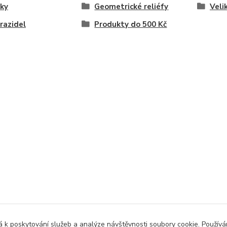
ky
Geometrické reliéfy
Veli
razidel
Produkty do 500 Kč
 k poskytování služeb a analýze návštěvnosti soubory cookie. Použív