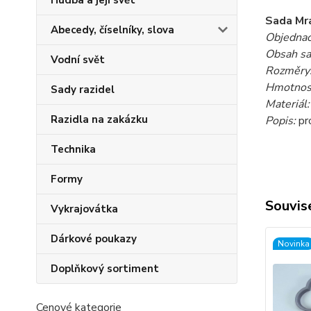
Hudba a její svět
Sada Mr
Abecedy, číselníky, slova
Objednac
Obsah s
Vodní svět
Rozměry
Hmotnost
Sady razidel
Materiál
Razidla na zakázku
Popis:
pro
Technika
Formy
Souvise
Vykrajovátka
Dárkové poukazy
Novinka
Doplňkový sortiment
Cenové kategorie