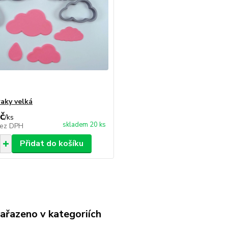
aky velká
č
/
ks
skladem 20 ks
ez DPH
Přidat do košíku
zařazeno v kategoriích