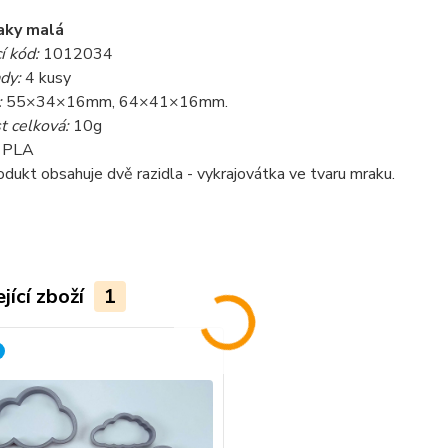
aky malá
í kód:
1012034
ady:
4 kusy
:
55×34×16mm, 64×41×16mm.
 celková:
10g
:
PLA
dukt obsahuje dvě razidla - vykrajovátka ve tvaru mraku.
jící zboží
1