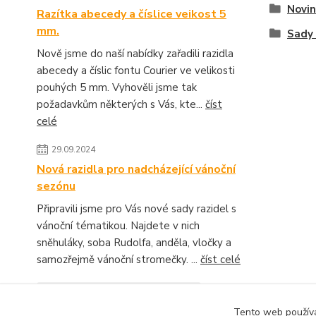
Novin
Razítka abecedy a číslice veikost 5
mm.
Sady 
Nově jsme do naší nabídky zařadili razidla
abecedy a číslic fontu Courier ve velikosti
pouhých 5 mm. Vyhověli jsme tak
požadavkům některých s Vás, kte...
číst
celé
29.09.2024
Nová razidla pro nadcházející vánoční
sezónu
Připravili jsme pro Vás nové sady razidel s
vánoční tématikou. Najdete v nich
sněhuláky, soba Rudolfa, anděla, vločky a
samozřejmě vánoční stromečky. ...
číst celé
Zobrazit všechny novinky
Tento web používá