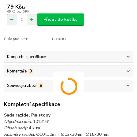
79 Kč
/
ks
65 Kč
bez DPH
Přidat do košíku
Číslo produktu:
1013161
Kompletní specifikace
Komentáře
0
Související zboží
6
Kompletní specifikace
Sada razidel Psí stopy
Objednací kód:
1013161
Obsah sady:
4 kusů
Rozměry razidel:
∅10×30mm, ∅12×30mm, ∅15×30mm,