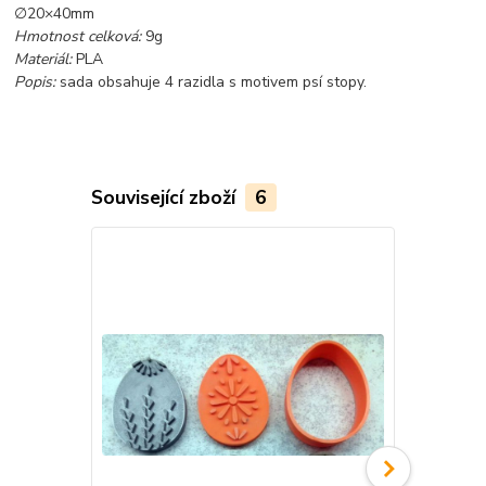
∅20×40mm
Hmotnost celková:
9g
Materiál:
PLA
Popis:
sada obsahuje 4 razidla s motivem psí stopy.
Související zboží
6