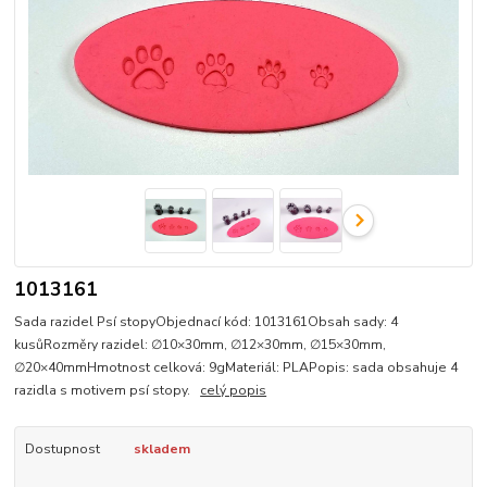
1013161
Sada razidel Psí stopyObjednací kód: 1013161Obsah sady: 4
kusůRozměry razidel: ∅10×30mm, ∅12×30mm, ∅15×30mm,
∅20×40mmHmotnost celková: 9gMateriál: PLAPopis: sada obsahuje 4
razidla s motivem psí stopy.
celý popis
Dostupnost
skladem