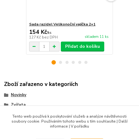
Sada razidel Velikonoční vajíčka 2+1
Sada razidel
154 Kč
219 Kč
/
ks
/
ks
skladem 11 ks
127 Kč
bez DPH
181 Kč
bez 
Přidat do košíku
Zboží zařazeno v kategoriích
Novinky
Zvířata
Sady razidel
Tento web používá k poskytování služeb a analýze návštěvnosti
soubory cookie. Používáním tohoto webu s tím souhlasíte.| Další
Produkty do 500 Kč
informace | V pořádku