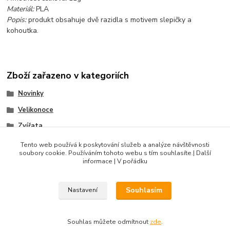
Materiál:
PLA
Popis:
produkt obsahuje dvě razidla s motivem slepičky a
kohoutka.
Zboží zařazeno v kategoriích
Novinky
Velikonoce
Zvířata
Sady razidel
Tento web používá k poskytování služeb a analýze návštěvnosti
soubory cookie. Používáním tohoto webu s tím souhlasíte.| Další
Produkty do 100 Kč
informace | V pořádku
Souhlasím
Nastavení
DIBLIK3D.CZ ©2026, Razidla a dekorační nástroje pro keramiku.
Souhlas můžete odmítnout
zde
.
Vytvořeno na
Eshop-rychle.cz