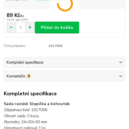
89 Kč
/
ks
74 Kč
bez DPH
Přidat do košíku
Číslo produktu:
1017006
Kompletní specifikace
Komentáře
0
Kompletní specifikace
Sada razidel Slepička a kohoutek
Objednací kód
: 1017006
Obsah sady:
2 kusy
Rozměry:
24×30×30 mm
Hmotnost celková:
11g