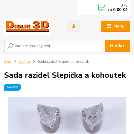
0
ks
za
0,00 Kč
Menu
Hledat
Úvod
Zvířata
Sada razidel Slepička a kohoutek
Sada razidel Slepička a kohoutek
Novinka