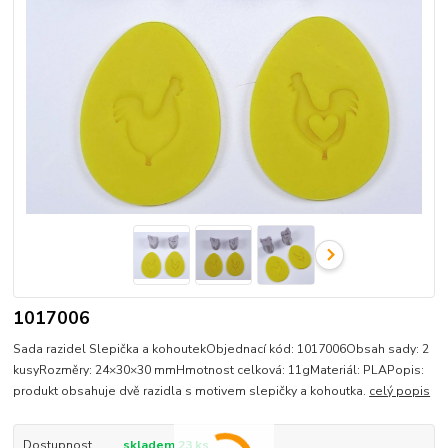
1017006
Sada razidel Slepička a kohoutekObjednací kód: 1017006Obsah sady: 2
kusyRozměry: 24×30×30 mmHmotnost celková: 11gMateriál: PLAPopis:
produkt obsahuje dvě razidla s motivem slepičky a kohoutka.
celý popis
Dostupnost
skladem 23 ks