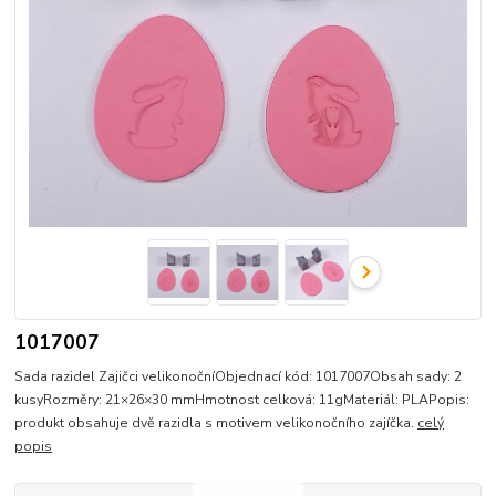
1017007
Sada razidel Zajičci velikonočníObjednací kód: 1017007Obsah sady: 2
kusyRozměry: 21×26×30 mmHmotnost celková: 11gMateriál: PLAPopis:
produkt obsahuje dvě razidla s motivem velikonočního zajíčka.
celý
popis