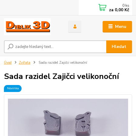
0
ks
za
0,00 Kč
Menu
Hledat
Úvod
Zvířata
Sada razidel Zajičci velikonoční
Sada razidel Zajičci velikonoční
Novinka