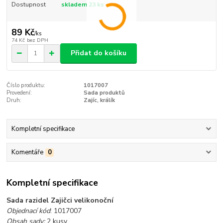
Dostupnost
skladem 23 ks
89 Kč
/
ks
74 Kč
bez DPH
Přidat do košíku
Číslo produktu:
1017007
Provedení:
Sada produktů
Druh:
Zajíc, králík
Kompletní specifikace
Komentáře
0
Kompletní specifikace
Sada razidel Zajičci velikonoční
Objednací kód
: 1017007
Obsah sady:
2 kusy