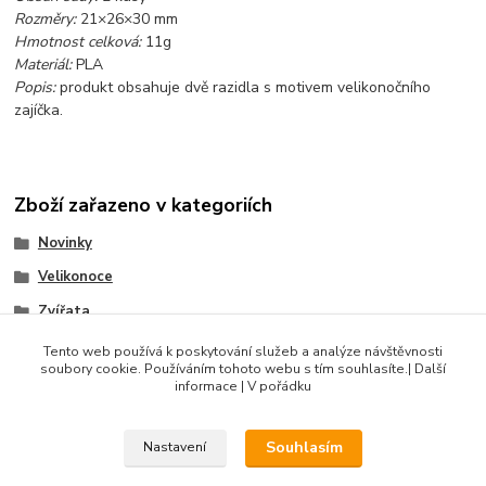
Rozměry:
21×26×30 mm
Hmotnost celková:
11g
Materiál:
PLA
Popis:
produkt obsahuje dvě razidla s motivem velikonočního
zajíčka.
Zboží zařazeno v kategoriích
Novinky
Velikonoce
Zvířata
Sady razidel
Tento web používá k poskytování služeb a analýze návštěvnosti
soubory cookie. Používáním tohoto webu s tím souhlasíte.| Další
Produkty do 100 Kč
informace | V pořádku
Souhlasím
Nastavení