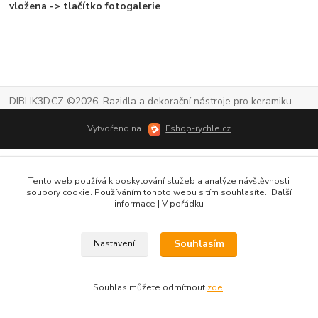
vložena -> tlačítko fotogalerie
.
DIBLIK3D.CZ ©2026, Razidla a dekorační nástroje pro keramiku.
Vytvořeno na
Eshop-rychle.cz
Tento web používá k poskytování služeb a analýze návštěvnosti
soubory cookie. Používáním tohoto webu s tím souhlasíte.| Další
informace | V pořádku
Souhlasím
Nastavení
Souhlas můžete odmítnout
zde
.