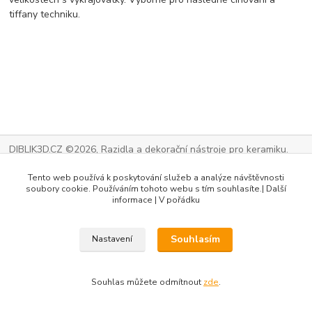
tiffany techniku.
DIBLIK3D.CZ ©2026, Razidla a dekorační nástroje pro keramiku.
Vytvořeno na
Eshop-rychle.cz
Tento web používá k poskytování služeb a analýze návštěvnosti
soubory cookie. Používáním tohoto webu s tím souhlasíte.| Další
informace | V pořádku
Souhlasím
Nastavení
Souhlas můžete odmítnout
zde
.