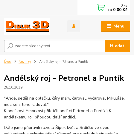
0
ks
za
0,00 Kč
Menu
Hledat
Úvod
Novinky
Andělský roj - Petronel a Puntík
Andělský roj - Petronel a Puntík
28.10.2019
"Anděl seděl na obláčku, čáry máry, čaroval, vyčaroval Mikuláše,
moc se z toho radoval."
K andílkovi Amorkovi přiletěli andílci Petronel a Puntík:) K
andělskému roji přibudou další andílci.
Dále jsme připravili razidla Šípek květ a Srdíčko ve dvou
velikostech s vykrajovátky. Výborné pro následné cínování a