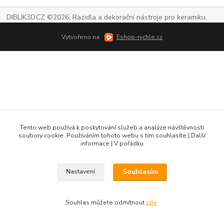
DIBLIK3D.CZ ©2026, Razidla a dekorační nástroje pro keramiku.
Vytvořeno na
Eshop-rychle.cz
Tento web používá k poskytování služeb a analýze návštěvnosti
soubory cookie. Používáním tohoto webu s tím souhlasíte.| Další
informace | V pořádku
Souhlasím
Nastavení
Souhlas můžete odmítnout
zde
.