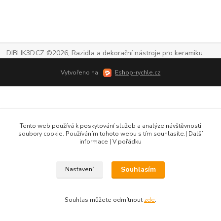
DIBLIK3D.CZ ©2026, Razidla a dekorační nástroje pro keramiku.
Vytvořeno na
Eshop-rychle.cz
Tento web používá k poskytování služeb a analýze návštěvnosti
soubory cookie. Používáním tohoto webu s tím souhlasíte.| Další
informace | V pořádku
Souhlasím
Nastavení
Souhlas můžete odmítnout
zde
.