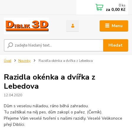
0
ks
za
0,00 Kč
Menu
Hledat
Úvod
Novinky
Razidla okénka a dvířka z Lebedova
Razidla okénka a dvířka z
Lebedova
12.04.2020
Dům s veselou náladou, ráno běhá zahradou.
Tu zaštěkal na něj pes, dům zakopl o pařez. (Černík).
Přejeme Vám veselé tvoření s našimi razidly. Veselé Velikonoce
přejí Diblíci.