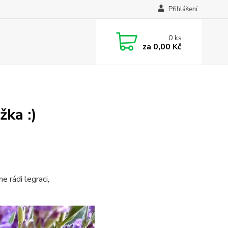
Přihlášení
0
ks
za
0,00 Kč
žka :)
 rádi legraci,