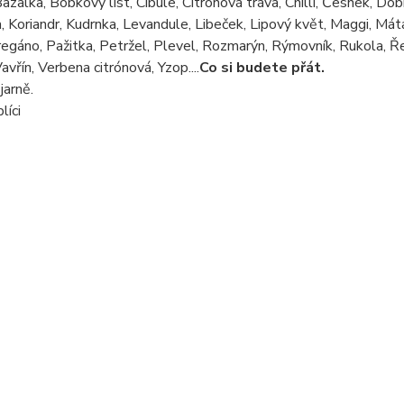
azalka, Bobkový list, Cibule, Citrónová tráva, Chilli, Česnek, D
, Koriandr, Kudrnka, Levandule, Libeček, Lipový květ, Maggi, Má
regáno, Pažitka, Petržel, Plevel, Rozmarýn, Rýmovník, Rukola, Řeři
avřín, Verbena citrónová, Yzop....
Co si budete přát.
jarně.
líci