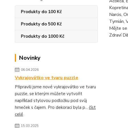
Ačokča, B
Kopretina
Produkty do 100 Kč
Narcis, O
Tymián, V
Produkty do 500 Kč
Mějte se 
Zdraví Dib
Produkty do 1000 Kč
Novinky
06.04.2026
Vykrajovátko ve tvaru puzzle
Připravili jsme nové vykrajovátko ve tvaru
puzzle, se kterým můžete vytvořit
například stylovou podložku pod svůj
hrneček s čajem. Pro dekoraci byla p...
číst
celé
15.03.2025