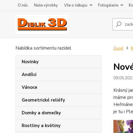
O nás
Naše výrobky
Vše o nákupu
Fotogalerie
Ko
Nabídka sortimentu razidel
Úvod
N
Novinky
Nové
Andílci
09.05.202
Vánoce
Krásný ja
máme pro 
Geometrické reliéfy
Heřmánek,
je tu i Ple
Domky a domečky
Rostliny a květiny