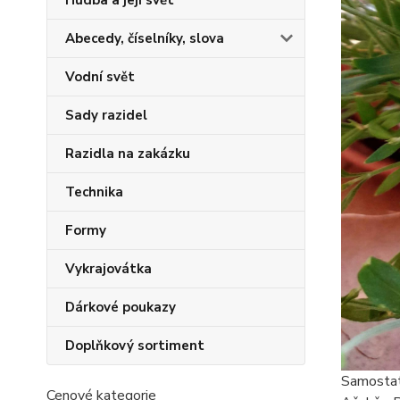
Hudba a její svět
Abecedy, číselníky, slova
Vodní svět
Sady razidel
Razidla na zakázku
Technika
Formy
Vykrajovátka
Dárkové poukazy
Doplňkový sortiment
Samostat
Cenové kategorie