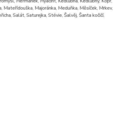
obromysl, Heřmánek, Hyacint, Kedlubna, Kedlubny, Kopr,
ta, Mateřídouška, Majoránka, Meduňka, Měsíček, Mrkev,
cha, Salát, Saturejka, Stévie, Šalvěj, Šanta kočičí,