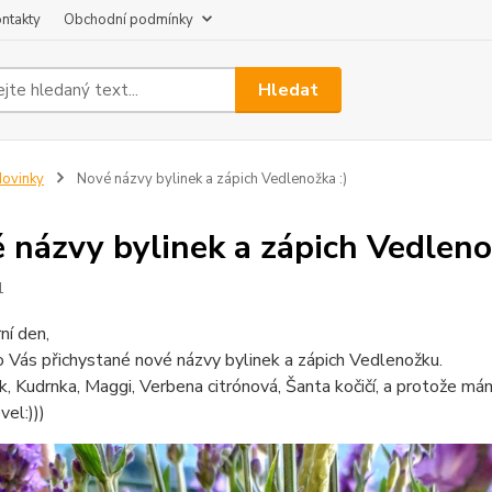
ntakty
Obchodní podmínky
Hledat
ovinky
Nové názvy bylinek a zápich Vedlenožka :)
 názvy bylinek a zápich Vedleno
1
rní den,
Vás přichystané nové názvy bylinek a zápich Vedlenožku.
 Kudrnka, Maggi, Verbena citrónová, Šanta kočičí, a protože máme
vel:)))