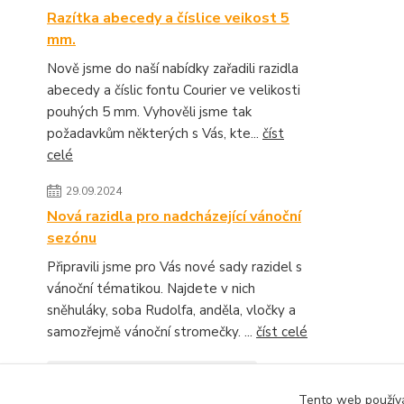
Razítka abecedy a číslice veikost 5
mm.
Nově jsme do naší nabídky zařadili razidla
abecedy a číslic fontu Courier ve velikosti
pouhých 5 mm. Vyhověli jsme tak
požadavkům některých s Vás, kte...
číst
celé
29.09.2024
Nová razidla pro nadcházející vánoční
sezónu
Připravili jsme pro Vás nové sady razidel s
vánoční tématikou. Najdete v nich
sněhuláky, soba Rudolfa, anděla, vločky a
samozřejmě vánoční stromečky. ...
číst celé
Zobrazit všechny novinky
Tento web používá