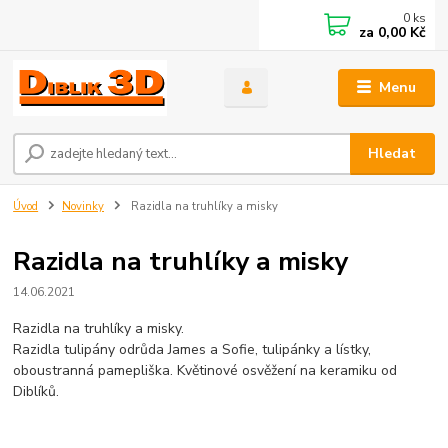
0
ks
za
0,00 Kč
Menu
Hledat
Úvod
Novinky
Razidla na truhlíky a misky
Razidla na truhlíky a misky
14.06.2021
Razidla na truhlíky a misky.
Razidla tulipány odrůda James a Sofie, tulipánky a lístky,
oboustranná pamepliška. Květinové osvěžení na keramiku od
Diblíků.