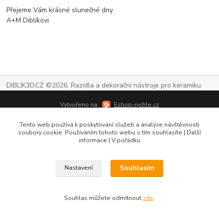
Přejeme Vám krásné slunečné dny.
A+M Diblíkovi
DIBLIK3D.CZ ©2026, Razidla a dekorační nástroje pro keramiku.
Vytvořeno na
Eshop-rychle.cz
Tento web používá k poskytování služeb a analýze návštěvnosti
soubory cookie. Používáním tohoto webu s tím souhlasíte.| Další
informace | V pořádku
Souhlasím
Nastavení
Souhlas můžete odmítnout
zde
.