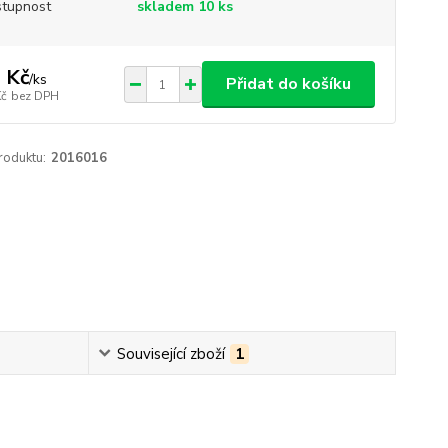
tupnost
skladem 10 ks
 Kč
/
ks
Přidat do košíku
Kč
bez DPH
roduktu:
2016016
Související zboží
1