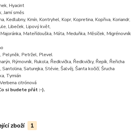
ek, Hyacint
k, Jarní směs
a, Kedlubny, Kmín, Kontryhel, Kopr, Kopretina, Kopřiva, Koriandr,
le, Libeček, Lipový květ,
 Majoránka, Mateřídouška, Máta, Meduňka, Měsíček, Migrénovník
no
, Pelyněk, Petržel, Plevel
arýn, Rýmovník, Rukola, Ředkvička, Ředkvičky, Řepík, Řeřicha
, Santolina, Saturejka, Stévie, Šalvěj, Šanta kočičí, Šrucha
ka, Tymián
 Verbena citrónová
Co si budete přát :-).
jící zboží
1