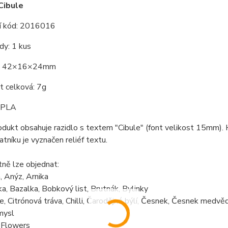
Cibule
í kód: 2016016
dy: 1 kus
: 42×16×24mm
 celková: 7g
: PLA
odukt obsahuje razidlo s textem "Cibule" (font velikost 15mm). H
tníku je vyznačen reliéf textu.
ně lze objednat:
, Anýz, Arnika
a, Bazalka, Bobkový list, Brutnák, Bylinky
e, Citrónová tráva, Chilli, Čarodějné býlí, Česnek, Česnek medvěd
mysl
 Flowers