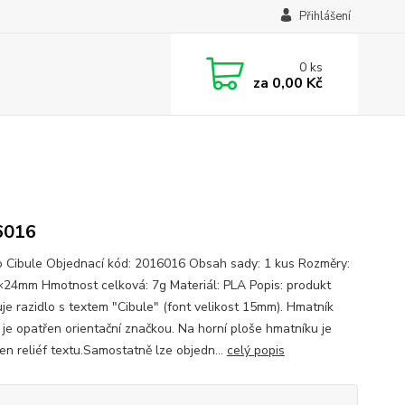
Přihlášení
0
ks
za
0,00 Kč
6016
o Cibule Objednací kód: 2016016 Obsah sady: 1 kus Rozměry:
24mm Hmotnost celková: 7g Materiál: PLA Popis: produkt
je razidlo s textem "Cibule" (font velikost 15mm). Hmatník
a je opatřen orientační značkou. Na horní ploše hmatníku je
en reliéf textu.Samostatně lze objedn...
celý popis