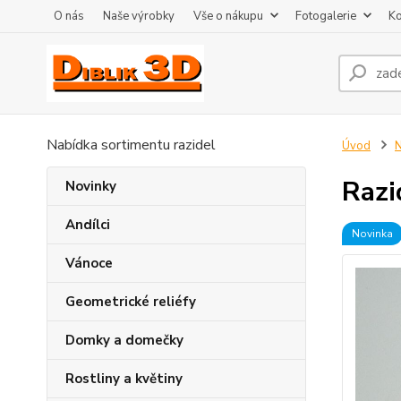
O nás
Naše výrobky
Vše o nákupu
Fotogalerie
Ko
Nabídka sortimentu razidel
Úvod
N
Razi
Novinky
Andílci
Novinka
Vánoce
Geometrické reliéfy
Domky a domečky
Rostliny a květiny