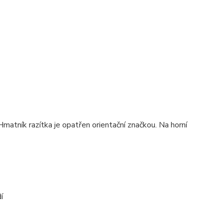
matník razítka je opatřen orientační značkou. Na horní
í