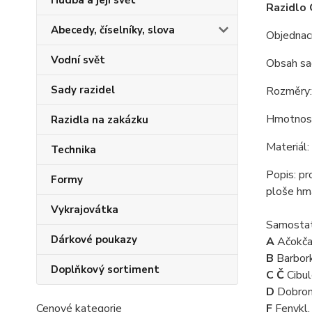
Hudba a její svět
Razidlo 
Abecedy, číselníky, slova
Objednac
Vodní svět
Obsah sa
Sady razidel
Rozměry
Hmotnost
Razidla na zakázku
Materiál
Technika
Popis: pr
Formy
ploše hma
Vykrajovátka
Samostat
Dárkové poukazy
A
Ačokča
B
Barbork
Doplňkový sortiment
C Č
Cibul
D
Dobro
F
Fenykl,
Cenové kategorie