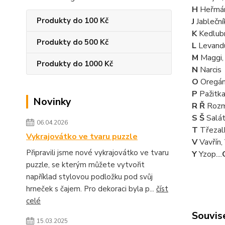
H
Heřmán
Produkty do 100 Kč
J
Jableční
K
Kedlubn
Produkty do 500 Kč
L
Levandu
M
Maggi,
Produkty do 1000 Kč
N
Narcis
O
Oregá
P
Pažitka
Novinky
R Ř
Rozm
S Š
Salát
06.04.2026
T
Třezal
Vykrajovátko ve tvaru puzzle
V
Vavřín,
Připravili jsme nové vykrajovátko ve tvaru
Y
Yzop....
puzzle, se kterým můžete vytvořit
například stylovou podložku pod svůj
hrneček s čajem. Pro dekoraci byla p...
číst
celé
Souvise
15.03.2025