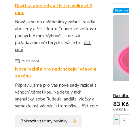
Razítka abecedy a číslice veikost 5
Novinka
mm.
Nově jsme do naší nabídky zařadili razidla
abecedy a číslic fontu Courier ve velikosti
pouhých 5 mm. Vyhověli jsme tak
požadavkům některých s Vás, kte...
číst
celé
29.09.2024
Nová razidla pro nadcházející vánoční
sezónu
Připravili jsme pro Vás nové sady razidel s
vánoční tématikou. Najdete v nich
Razidlo
sněhuláky, soba Rudolfa, anděla, vločky a
83 Kč
samozřejmě vánoční stromečky. ...
číst celé
69 Kč
be
Zobrazit všechny novinky