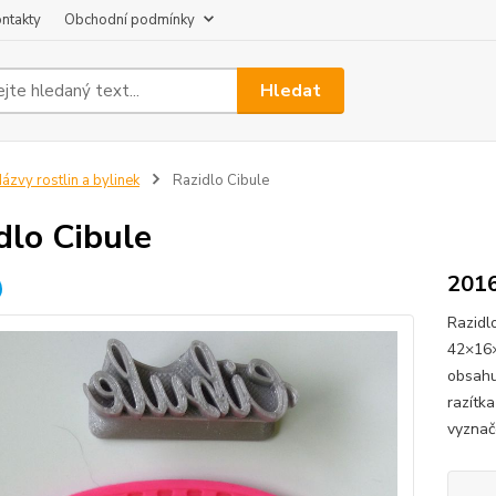
ntakty
Obchodní podmínky
Hledat
ázvy rostlin a bylinek
Razidlo Cibule
dlo Cibule
201
Razidl
42×16×
obsahu
razítk
vyznač