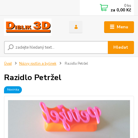
0
ks
za
0,00 Kč
Menu
Hledat
Úvod
Názvy rostlin a bylinek
Razidlo Petržel
Razidlo Petržel
Novinka