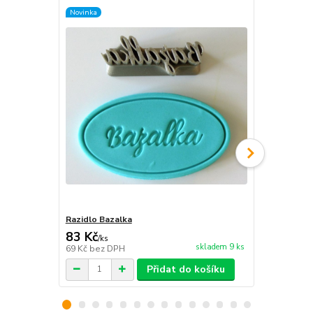
Novinka
Novinka
Razidlo Bazalka
Razidlo Byli
83 Kč
115 Kč
/
ks
/
ks
skladem 9 ks
69 Kč
bez DPH
95 Kč
bez D
Přidat do košíku