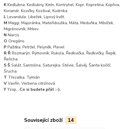
K
Kedlubna, Kedlubny, Kmín, Kontryhel, Kopr, Kopretina, Kopřiva,
Koriandr, Kozičky, Kostival, Kudrnka
L
Levandule, Libeček, Lipový květ,
M
Maggi, Majoránka, Mateřídouška, Máta, Meduňka, Měsíček,
Migrénovník, Mrkev
N
Narcis
O
Oregáno
P
Pažitka, Petržel, Pelyněk, Plevel
R Ř
Rozmarýn, Rýmovník, Rukola, Ředkvička, Ředkvičky, Řepík,
Řeřicha
S Š
Salát, Santolina, Saturejka, Stévie, Šalvěj, Šanta kočičí,
Šrucha
T
Třezalka, Tymián
V
Vavřín, Verbena citrónová
Y
Yzop....
Co si budete přát :-).
Související zboží
14