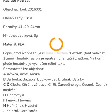
Razidlo Petržel
Objednací kód: 2016001
Obsah sady: 1 kus
Rozměry: 41×20×24mm
Hmotnost celková: 6g
Materiál: PLA
Popis: produkt obsahuje razidlo s textem "Petržel" (font velikost
15mm). Hmatník razítka je opatřen orientační značkou. Na horní
ploše hmatníku je vyznačen reliéf textu.
Samostatně lze objednat:
A
Ačokča, Anýz, Arnika
B
Barborka, Bazalka, Bobkový list, Brutnák, Bylinky
C Č
Cibule, Citrónová tráva, Chilli, Čarodějné býlí, Česnek, Česnek
medvědí
D
Dobromysl
F
Fenykl, Flowers
H
Heřmánek, Hyacint
J
Jablečník, Jarní směs