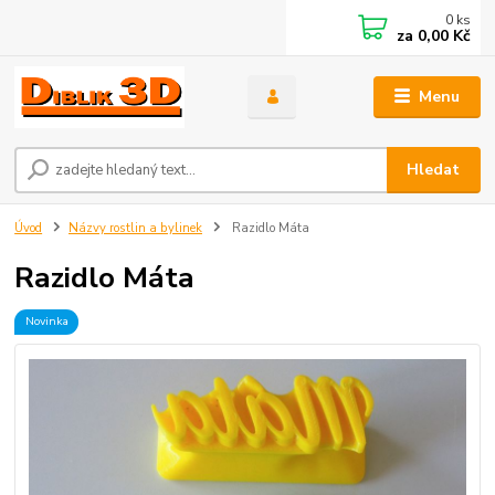
0
ks
za
0,00 Kč
Menu
Hledat
Úvod
Názvy rostlin a bylinek
Razidlo Máta
Razidlo Máta
Novinka