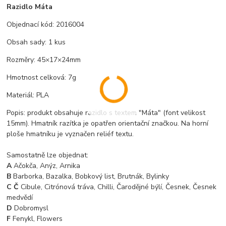
Razidlo Máta
Objednací kód: 2016004
Obsah sady: 1 kus
Rozměry: 45×17×24mm
Hmotnost celková: 7g
Materiál: PLA
Popis: produkt obsahuje razidlo s textem "Máta" (font velikost
15mm). Hmatník razítka je opatřen orientační značkou. Na horní
ploše hmatníku je vyznačen reliéf textu.
Samostatně lze objednat:
A
Ačokča, Anýz, Arnika
B
Barborka, Bazalka, Bobkový list, Brutnák, Bylinky
C Č
Cibule, Citrónová tráva, Chilli, Čarodějné býlí, Česnek, Česnek
medvědí
D
Dobromysl
F
Fenykl, Flowers