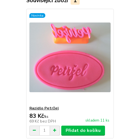
Související zboží
1
Novinka
Razidlo Petržel
83 Kč
/
ks
skladem 11 ks
69 Kč
bez DPH
Přidat do košíku