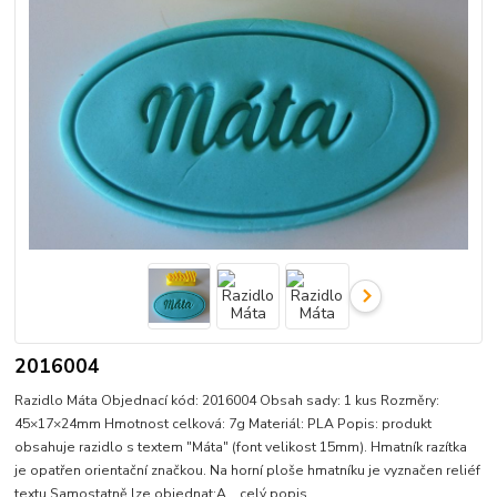
2016004
Razidlo Máta Objednací kód: 2016004 Obsah sady: 1 kus Rozměry:
45×17×24mm Hmotnost celková: 7g Materiál: PLA Popis: produkt
obsahuje razidlo s textem "Máta" (font velikost 15mm). Hmatník razítka
je opatřen orientační značkou. Na horní ploše hmatníku je vyznačen reliéf
textu.Samostatně lze objednat:A...
celý popis