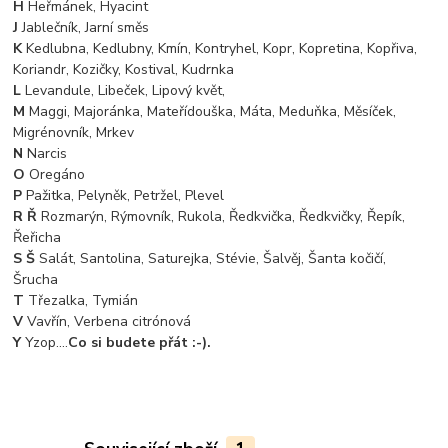
H
Heřmánek, Hyacint
J
Jablečník, Jarní směs
K
Kedlubna, Kedlubny, Kmín, Kontryhel, Kopr, Kopretina, Kopřiva,
Koriandr, Kozičky, Kostival, Kudrnka
L
Levandule, Libeček, Lipový květ,
M
Maggi, Majoránka, Mateřídouška, Máta, Meduňka, Měsíček,
Migrénovník, Mrkev
N
Narcis
O
Oregáno
P
Pažitka, Pelyněk, Petržel, Plevel
R Ř
Rozmarýn, Rýmovník, Rukola, Ředkvička, Ředkvičky, Řepík,
Řeřicha
S Š
Salát, Santolina, Saturejka, Stévie, Šalvěj, Šanta kočičí,
Šrucha
T
Třezalka, Tymián
V
Vavřín, Verbena citrónová
Y
Yzop....
Co si budete přát :-).