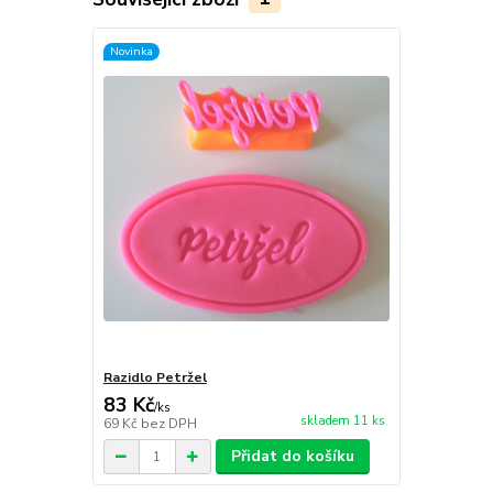
Novinka
Razidlo Petržel
83 Kč
/
ks
skladem 11 ks
69 Kč
bez DPH
Přidat do košíku