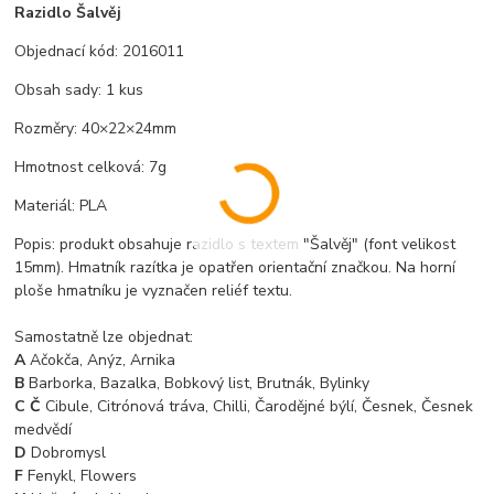
Razidlo Šalvěj
Objednací kód: 2016011
Obsah sady: 1 kus
Rozměry: 40×22×24mm
Hmotnost celková: 7g
Materiál: PLA
Popis: produkt obsahuje razidlo s textem "Šalvěj" (font velikost
15mm). Hmatník razítka je opatřen orientační značkou. Na horní
ploše hmatníku je vyznačen reliéf textu.
Samostatně lze objednat:
A
Ačokča, Anýz, Arnika
B
Barborka, Bazalka, Bobkový list, Brutnák, Bylinky
C Č
Cibule, Citrónová tráva, Chilli, Čarodějné býlí, Česnek, Česnek
medvědí
D
Dobromysl
F
Fenykl, Flowers