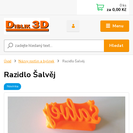
0
ks
za
0,00 Kč
Menu
Hledat
Úvod
Názvy rostlin a bylinek
Razidlo Šalvěj
Razidlo Šalvěj
Novinka