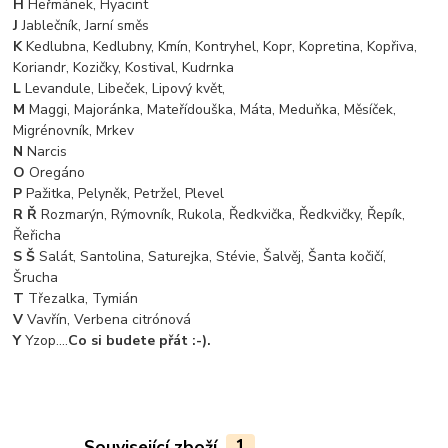
H
Heřmánek, Hyacint
J
Jablečník, Jarní směs
K
Kedlubna, Kedlubny, Kmín, Kontryhel, Kopr, Kopretina, Kopřiva,
Koriandr, Kozičky, Kostival, Kudrnka
L
Levandule, Libeček, Lipový květ,
M
Maggi, Majoránka, Mateřídouška, Máta, Meduňka, Měsíček,
Migrénovník, Mrkev
N
Narcis
O
Oregáno
P
Pažitka, Pelyněk, Petržel, Plevel
R Ř
Rozmarýn, Rýmovník, Rukola, Ředkvička, Ředkvičky, Řepík,
Řeřicha
S Š
Salát, Santolina, Saturejka, Stévie, Šalvěj, Šanta kočičí,
Šrucha
T
Třezalka, Tymián
V
Vavřín, Verbena citrónová
Y
Yzop....
Co si budete přát :-).
Související zboží
1