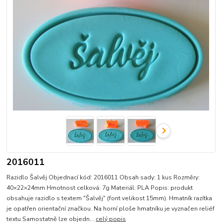
2016011
Razidlo Šalvěj Objednací kód: 2016011 Obsah sady: 1 kus Rozměry:
40×22×24mm Hmotnost celková: 7g Materiál: PLA Popis: produkt
obsahuje razidlo s textem "Šalvěj" (font velikost 15mm). Hmatník razítka
je opatřen orientační značkou. Na horní ploše hmatníku je vyznačen reliéf
textu.Samostatně lze objedn...
celý popis