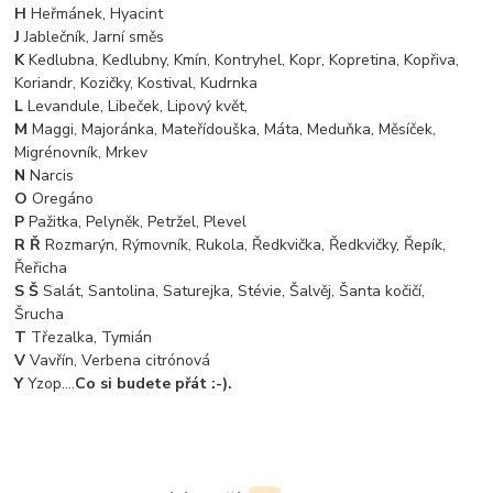
H
Heřmánek, Hyacint
J
Jablečník, Jarní směs
K
Kedlubna, Kedlubny, Kmín, Kontryhel, Kopr, Kopretina, Kopřiva,
Koriandr, Kozičky, Kostival, Kudrnka
L
Levandule, Libeček, Lipový květ,
M
Maggi, Majoránka, Mateřídouška, Máta, Meduňka, Měsíček,
Migrénovník, Mrkev
N
Narcis
O
Oregáno
P
Pažitka, Pelyněk, Petržel, Plevel
R Ř
Rozmarýn, Rýmovník, Rukola, Ředkvička, Ředkvičky, Řepík,
Řeřicha
S Š
Salát, Santolina, Saturejka, Stévie, Šalvěj, Šanta kočičí,
Šrucha
T
Třezalka, Tymián
V
Vavřín, Verbena citrónová
Y
Yzop....
Co si budete přát :-).