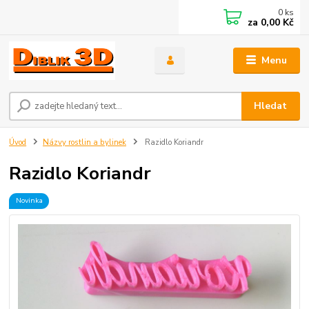
0
ks
za
0,00 Kč
Menu
Hledat
Úvod
Názvy rostlin a bylinek
Razidlo Koriandr
Razidlo Koriandr
Novinka