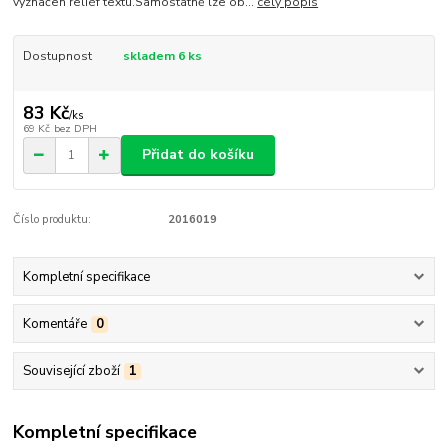
vyznačen reliéf textu.Samostatně lze ob...
celý popis
Dostupnost
skladem 6 ks
83 Kč
/
ks
69 Kč
bez DPH
Přidat do košíku
Číslo produktu:
2016019
Kompletní specifikace
Komentáře
0
Související zboží
1
Kompletní specifikace