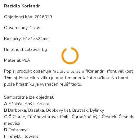
Razidlo Koriandr
Objednací kód: 2016019
Obsah sady: 1 kus
Rozměry: 51×17×24mm
Hmotnost celková: 8g
Materiál: PLA
Popis: produkt obsahuje razidlo s textem "Koriandr" (font velikost
15mm). Hmatník razítka je opatřen orientační značkou. Na horní
ploše hmatníku je vyznačen reliéf textu.
Samostatně lze objednat:
A
Ačokča, Anýz, Arnika
B
Barborka, Bazalka, Bobkový list, Brutnák, Bylinky
C Č
Cibule, Citrónová tráva, Chilli, Čarodějné býlí, Česnek, Česnek
medvědí
D
Dobromysl
F
Fenykl, Flowers