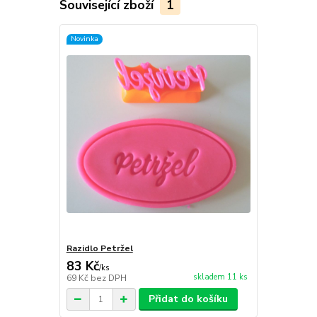
Související zboží
1
Novinka
Razidlo Petržel
83 Kč
/
ks
skladem 11 ks
69 Kč
bez DPH
Přidat do košíku