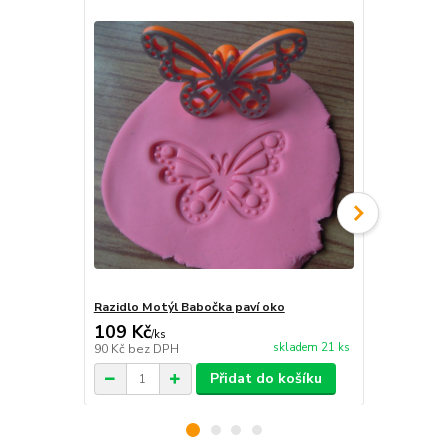
Razidlo Motýl Babočka paví oko
Razidlo Šídl
109 Kč
59 Kč
/
ks
/
ks
skladem 21 ks
90 Kč
bez DPH
49 Kč
bez D
Přidat do košíku