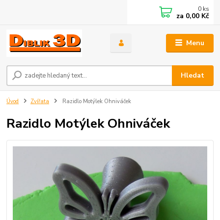
0
ks
za
0,00 Kč
Menu
Hledat
Úvod
Zvířata
Razidlo Motýlek Ohniváček
Razidlo Motýlek Ohniváček