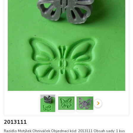
2013111
Razidlo Motýlek Ohniváček Objednací kód: 2013111 Obsah sady: 1 kus