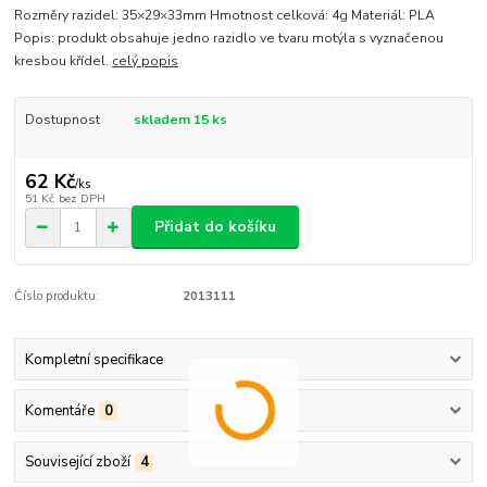
Rozměry razidel: 35×29×33mm Hmotnost celková: 4g Materiál: PLA
Popis: produkt obsahuje jedno razidlo ve tvaru motýla s vyznačenou
kresbou křídel.
celý popis
Dostupnost
skladem 15 ks
62 Kč
/
ks
51 Kč
bez DPH
Přidat do košíku
Číslo produktu:
2013111
Kompletní specifikace
Komentáře
0
Související zboží
4