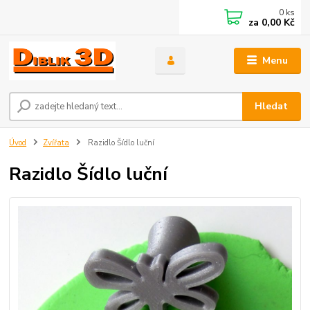
0
ks
za
0,00 Kč
Menu
Hledat
Úvod
Zvířata
Razidlo Šídlo luční
Razidlo Šídlo luční