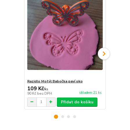
Razidlo Motýl Babočka paví oko
Razidlo Mot
109 Kč
62 Kč
/
ks
/
ks
skladem 21 ks
90 Kč
bez DPH
51 Kč
bez D
Přidat do košíku