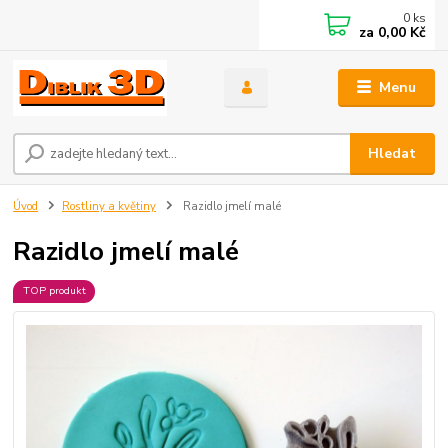
0
ks
za
0,00 Kč
Menu
Hledat
Úvod
Rostliny a květiny
Razidlo jmelí malé
Razidlo jmelí malé
TOP produkt