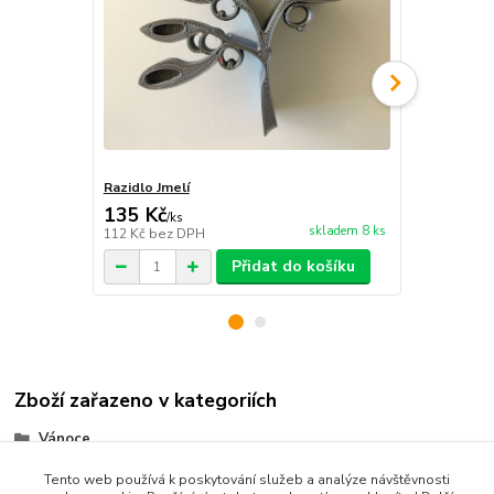
Razidlo Jmelí
Sada razidel
135 Kč
59 Kč
/
ks
/
ks
skladem 8 ks
112 Kč
bez DPH
49 Kč
bez D
Přidat do košíku
Zboží zařazeno v kategoriích
Vánoce
Rostliny a květiny
Tento web používá k poskytování služeb a analýze návštěvnosti