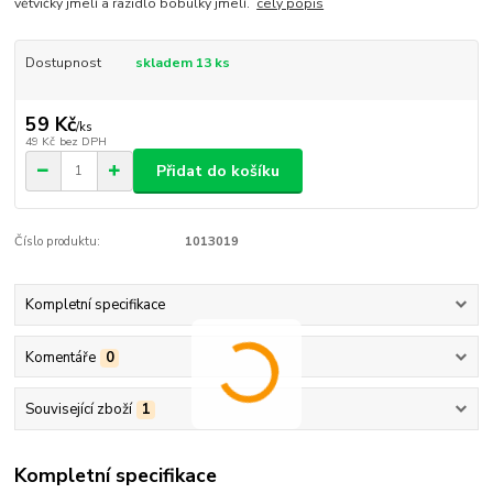
větvičky jmelí a razidlo bobulky jmelí.
celý popis
Dostupnost
skladem 13 ks
59 Kč
/
ks
49 Kč
bez DPH
Přidat do košíku
Číslo produktu:
1013019
Kompletní specifikace
Komentáře
0
Související zboží
1
Kompletní specifikace