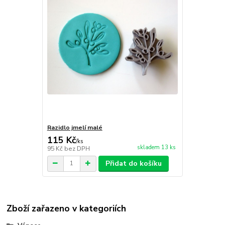
Razidlo jmelí malé
115 Kč
/
ks
skladem 13 ks
95 Kč
bez DPH
Přidat do košíku
Zboží zařazeno v kategoriích