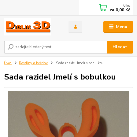
0
ks
za
0,00 Kč
Menu
Hledat
Úvod
Rostliny a květiny
Sada razidel Jmelí s bobulkou
Sada razidel Jmelí s bobulkou