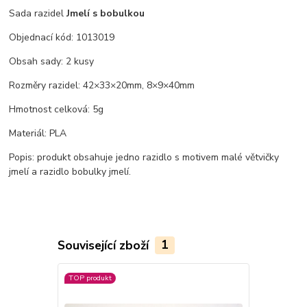
Sada razidel
Jmelí s bobulkou
Objednací kód: 1013019
Obsah sady: 2 kusy
Rozměry razidel: 42×33×20mm, 8×9×40mm
Hmotnost celková: 5g
Materiál: PLA
Popis: produkt obsahuje jedno razidlo s motivem malé větvičky
jmelí a razidlo bobulky jmelí.
Související zboží
1
TOP produkt