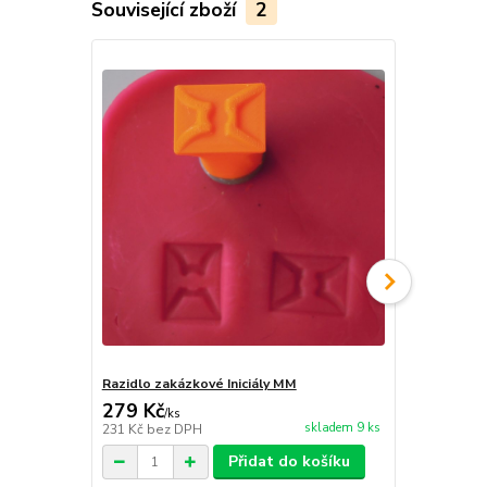
Související zboží
2
Razidlo zakázkové Iniciály MM
Razidlo zaká
279 Kč
229 Kč
/
ks
/
ks
skladem 9 ks
231 Kč
bez DPH
189 Kč
bez 
Přidat do košíku