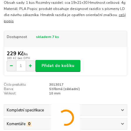
Obsah sady: 1 kus Rozměry razidel: cca 19×21×30 Hmotnost celková: 4g
Materiál: PLA Popis: produkt obsahuje designové razidlo s písmeny LD
dle návrhu zákazníka. Hmatník razidla je opatřen orientační značkou.
celý
popis
Dostupnost
skladem 7 ks
229 Kč
/
ks
189 Kč
bez DPH
Přidat do košíku
Číslo produktu:
3013017
Barva:
Stříbrná (základní)
Velikost:
10 mm
Kompletní specifikace
Komentáře
0