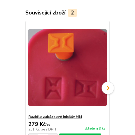
Související zboží
2
Razidlo zakázkové Iniciály MM
Razidlo zaká
279 Kč
229 Kč
/
ks
/
ks
skladem 9 ks
231 Kč
bez DPH
189 Kč
bez 