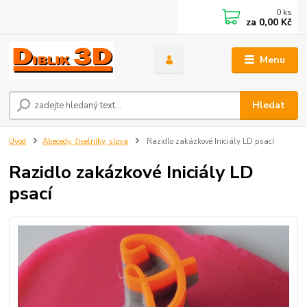
0
ks
za
0,00 Kč
Menu
Hledat
Úvod
Abecedy, číselníky, slova
Razidlo zakázkové Iniciály LD psací
Razidlo zakázkové Iniciály LD
psací