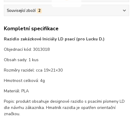
Související zboží
2
Kompletní specifikace
Razidlo zakázkové Iniciály LD psací (pro Lucku D.)
Objednací kód: 3013018
Obsah sady: 1 kus
Rozměry razidel: cca 19×21×30
Hmotnost celková: 4g
Materiál: PLA
Popis: produkt obsahuje designové razidlo s psacími písmeny LD
dle návrhu zákazníka. Hmatník razidla je opatřen orientační
značkou.