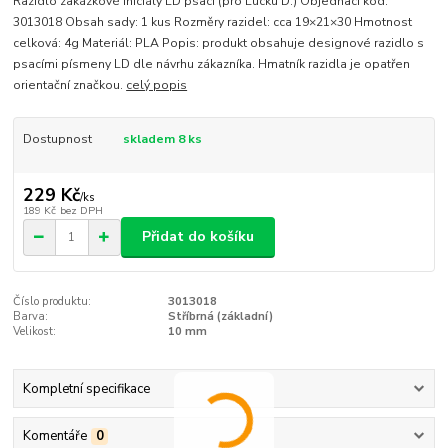
Razidlo zakázkové Iniciály LD psací (pro Lucku D.) Objednací kód:
3013018 Obsah sady: 1 kus Rozměry razidel: cca 19×21×30 Hmotnost
celková: 4g Materiál: PLA Popis: produkt obsahuje designové razidlo s
psacími písmeny LD dle návrhu zákazníka. Hmatník razidla je opatřen
orientační značkou.
celý popis
Dostupnost
skladem 8 ks
229 Kč
/
ks
189 Kč
bez DPH
Přidat do košíku
Číslo produktu:
3013018
Barva:
Stříbrná (základní)
Velikost:
10 mm
Kompletní specifikace
Komentáře
0