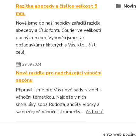
Razítka abecedy a číslice veikost 5
Novin
mm.
Nově jsme do naší nabídky zařadili razidla
abecedy a číslic fontu Courier ve velikosti
pouhých 5 mm. Vyhověli jsme tak
požadavkům některých s Vás, kte...
číst
celé
29.09.2024
Nová razidla pro nadcházející vánoční
sezónu
Připravili jsme pro Vás nové sady razidel s
vánoční tématikou. Najdete v nich
sněhuláky, soba Rudolfa, anděla, vločky a
samozřejmě vánoční stromečky. ...
číst celé
Zobrazit všechny novinky
Tento web používá