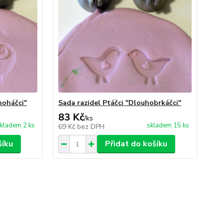
noháčci"
Sada razidel Ptáčci "Dlouhobrkáčci"
83 Kč
/
ks
kladem 2 ks
skladem 15 ks
69 Kč
bez DPH
šíku
Přidat do košíku