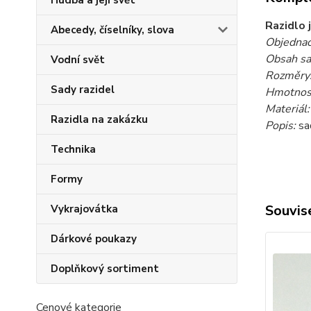
Hudba a její svět
Razidlo 
Abecedy, číselníky, slova
Objednac
Obsah sa
Vodní svět
Rozměry
Sady razidel
Hmotnost
Materiál:
Razidla na zakázku
Popis:
sad
Technika
Formy
Souvise
Vykrajovátka
Dárkové poukazy
Doplňkový sortiment
Cenové kategorie