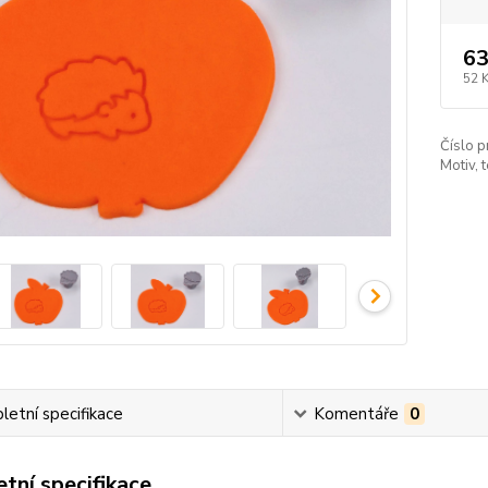
63
52 
Číslo p
Motiv, 
etní specifikace
Komentáře
0
tní specifikace