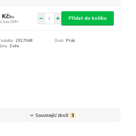
 Kč
/
ks
Přidat do košíku
Kč
bez DPH
roduktu:
2017048
Druh:
Pták
téma:
Zvíře
Související zboží
3