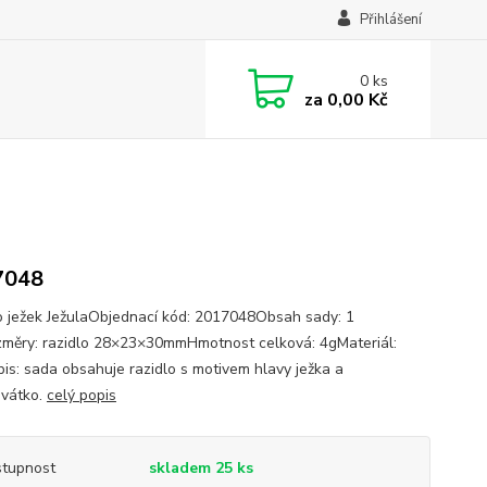
Přihlášení
0
ks
za
0,00 Kč
7048
o ježek JežulaObjednací kód: 2017048Obsah sady: 1
měry: razidlo 28×23×30mmHmotnost celková: 4gMateriál:
is: sada obsahuje razidlo s motivem hlavy ježka a
ovátko.
celý popis
tupnost
skladem 25 ks