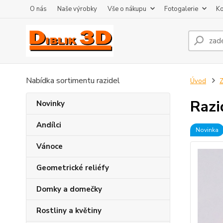
O nás
Naše výrobky
Vše o nákupu
Fotogalerie
Ko
Nabídka sortimentu razidel
Úvod
Z
Razi
Novinky
Andílci
Novinka
Vánoce
Geometrické reliéfy
Domky a domečky
Rostliny a květiny