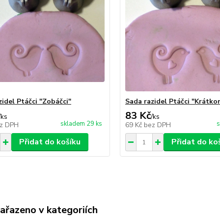
zidel Ptáčci "Zobáčci"
Sada razidel Ptáčci "Krátko
83 Kč
/
ks
/
ks
skladem 29 ks
s
z DPH
69 Kč
bez DPH
Přidat do košíku
Přidat do ko
zařazeno v kategoriích