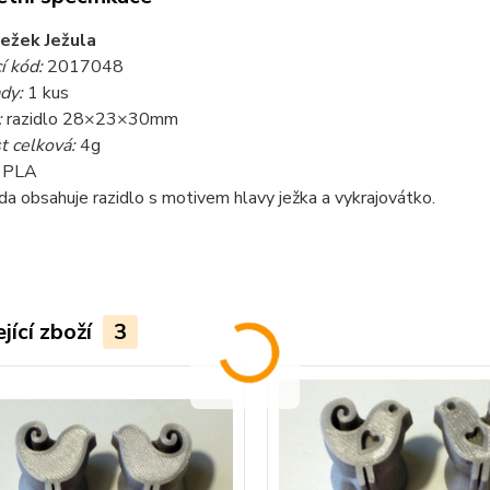
ježek Ježula
í kód:
2017048
dy:
1 kus
:
razidlo 28×23×30mm
 celková:
4g
PLA
a obsahuje razidlo s motivem hlavy ježka a vykrajovátko.
jící zboží
3