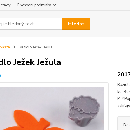
ntakty
Obchodní podmínky
Hledat
vířata
Razidlo Ježek Ježula
dlo Ježek Ježula
201
Razidl
kusRoz
PLAPop
vykraj
Dos