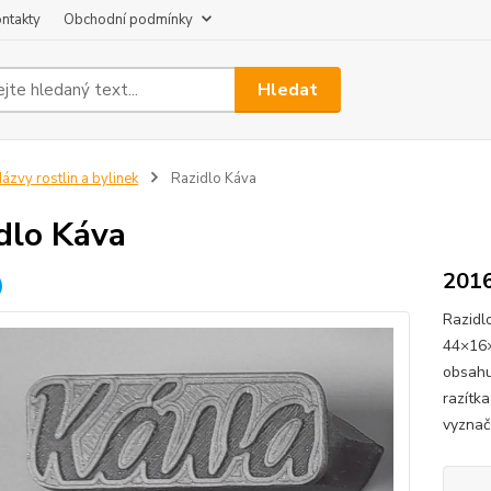
ntakty
Obchodní podmínky
Hledat
ázvy rostlin a bylinek
Razidlo Káva
dlo Káva
201
Razidl
44×16×
obsahu
razítk
vyznač