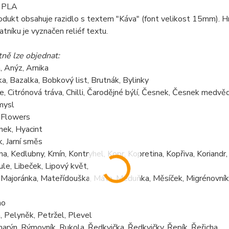
PLA
odukt obsahuje razidlo s textem "Káva" (font velikost 15mm). Hma
tníku je vyznačen reliéf textu.
ně lze objednat:
, Anýz, Arnika
a, Bazalka, Bobkový list, Brutnák, Bylinky
e, Citrónová tráva, Chilli, Čarodějné býlí, Česnek, Česnek medvěd
mysl
 Flowers
ek, Hyacint
k, Jarní směs
a, Kedlubny, Kmín, Kontryhel, Kopr, Kopretina, Kopřiva, Koriandr,
le, Libeček, Lipový květ,
 Majoránka, Mateřídouška, Máta, Meduňka, Měsíček, Migrénovník
no
, Pelyněk, Petržel, Plevel
arýn, Rýmovník, Rukola, Ředkvička, Ředkvičky, Řepík, Řeřicha