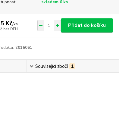
tupnost
skladem 6 ks
5 Kč
/
ks
Přidat do košíku
Kč
bez DPH
roduktu:
2016061
Související zboží
1