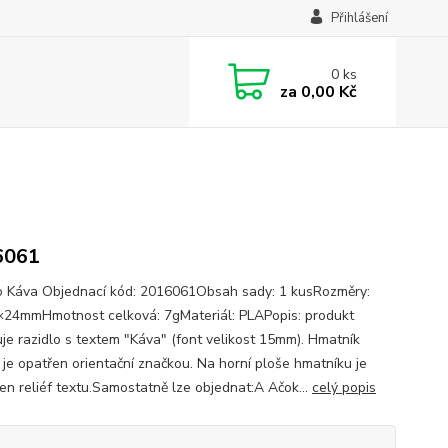
Přihlášení
0
ks
za
0,00 Kč
6061
o Káva Objednací kód: 2016061Obsah sady: 1 kusRozměry:
24mmHmotnost celková: 7gMateriál: PLAPopis: produkt
je razidlo s textem "Káva" (font velikost 15mm). Hmatník
a je opatřen orientační značkou. Na horní ploše hmatníku je
en reliéf textu.Samostatně lze objednat:A Ačok...
celý popis