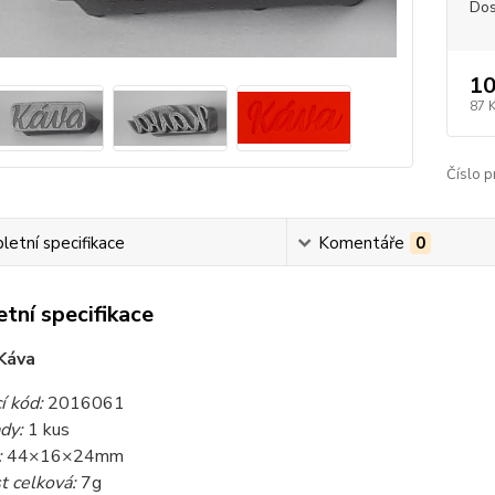
Dos
10
87 
Číslo p
etní specifikace
Komentáře
0
tní specifikace
Káva
í kód:
2016061
dy:
1 kus
:
44×16×24mm
 celková:
7g