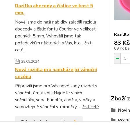
Razítka abecedy a číslice veikost 5
mm.
Nově jsme do naší nabídky zařadili razidla
abecedy a číslic fontu Courier ve velikosti
Razidlo
pouhých 5 mm. Vyhověli jsme tak
83 Kč
požadavkům některých s Vás, kte...
číst
69 Kč
be
celé
29.09.2024
Nová razidla pro nadcházející vánoční
sezónu
Připravili jsme pro Vás nové sady razidel s
vánoční tématikou. Najdete v nich
Zboží 
sněhuláky, soba Rudolfa, anděla, vločky a
samozřejmě vánoční stromečky. ...
číst celé
Novin
Produ
Zobrazit všechny novinky