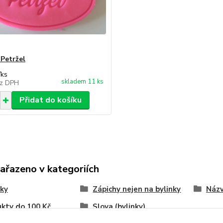
 Petržel
/
ks
skladem 11 ks
z DPH
Přidat do košíku
zařazeno v kategoriích
ky
Zápichy nejen na bylinky
Názv
kty do 100 Kč
Slova (bylinky)