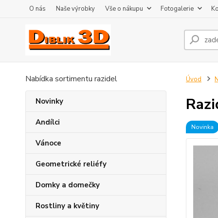
O nás
Naše výrobky
Vše o nákupu
Fotogalerie
Ko
Nabídka sortimentu razidel
Úvod
N
Razi
Novinky
Andílci
Novinka
Vánoce
Geometrické reliéfy
Domky a domečky
Rostliny a květiny