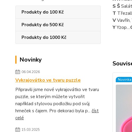
S Š
Salát
Produkty do 100 Kč
T
Třezal
V
Vavřín,
Produkty do 500 Kč
Y
Yzop....
Produkty do 1000 Kč
Novinky
Souvise
06.04.2026
Vykrajovátko ve tvaru puzzle
Novinka
Připravili jsme nové vykrajovátko ve tvaru
puzzle, se kterým můžete vytvořit
například stylovou podložku pod svůj
hrneček s čajem. Pro dekoraci byla p...
číst
celé
15.03.2025