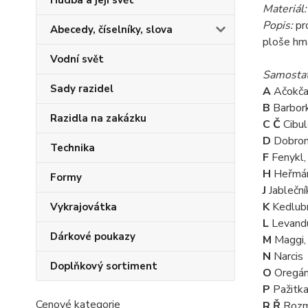
Hudba a její svět
Materiál:
Popis:
pr
Abecedy, číselníky, slova
ploše hma
Vodní svět
Samostat
Sady razidel
A
Ačokča
B
Barbork
Razidla na zakázku
C Č
Cibul
D
Dobro
Technika
F
Fenykl,
H
Heřmán
Formy
J
Jableční
K
Kedlubn
Vykrajovátka
L
Levandu
Dárkové poukazy
M
Maggi,
N
Narcis
Doplňkový sortiment
O
Oregá
P
Pažitka
Cenové kategorie
R Ř
Rozm