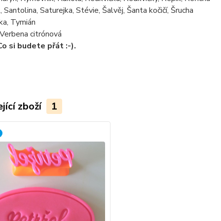
, Santolina, Saturejka, Stévie, Šalvěj, Šanta kočičí, Šrucha
ka, Tymián
 Verbena citrónová
Co si budete přát :-).
jící zboží
1