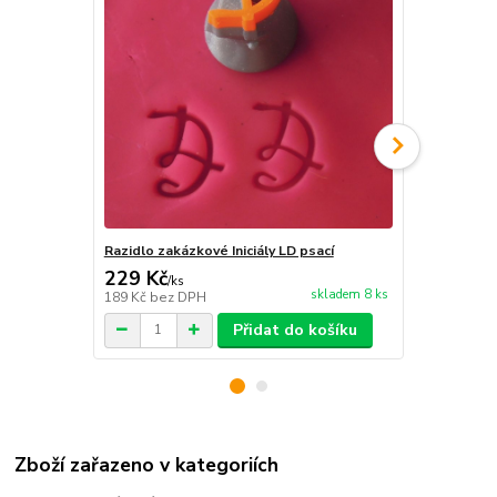
Razidlo zakázkové Iniciály LD psací
Razidlo zaká
229 Kč
229 Kč
/
ks
/
ks
skladem 8 ks
189 Kč
bez DPH
189 Kč
bez 
Přidat do košíku
Zboží zařazeno v kategoriích