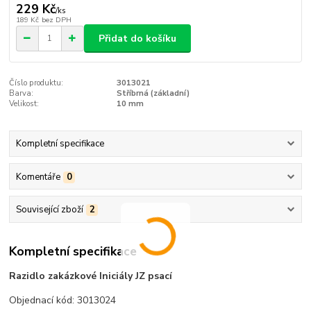
229 Kč
/
ks
189 Kč
bez DPH
Přidat do košíku
Číslo produktu:
3013021
Barva:
Stříbrná (základní)
Velikost:
10 mm
Kompletní specifikace
Komentáře
0
Související zboží
2
Kompletní specifikace
Razidlo zakázkové Iniciály JZ psací
Objednací kód: 3013024