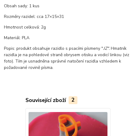
Obsah sady: 1 kus
Rozměry razidel: cca 17×15×31
Hmotnost celková: 2g
Materiál: PLA
Popis: produkt obsahuje razidlo s psacími písmeny "
JZ".
Hmatník
razidla je na pohledové straně obrysem otisku a vodicí linkou (viz
foto). Tím je usnadněna správné natočení razidla vzhledem k
požadované rovině písma.
Související zboží
2