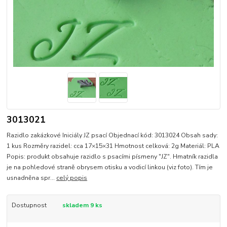
3013021
Razidlo zakázkové Iniciály JZ psací Objednací kód: 3013024 Obsah sady:
1 kus Rozměry razidel: cca 17×15×31 Hmotnost celková: 2g Materiál: PLA
Popis: produkt obsahuje razidlo s psacími písmeny "JZ". Hmatník razidla
je na pohledové straně obrysem otisku a vodicí linkou (viz foto). Tím je
usnadněna spr...
celý popis
Dostupnost
skladem 9 ks