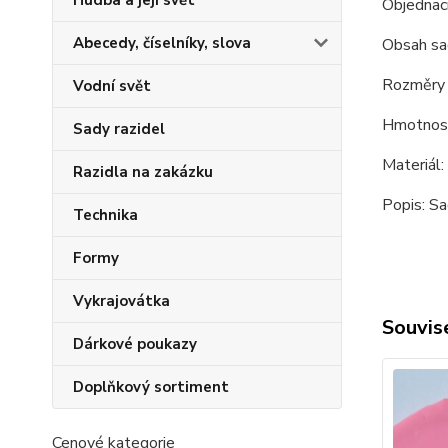
Hudba a její svět
Objednac
Abecedy, číselníky, slova
Obsah sa
Rozměry
Vodní svět
Hmotnost
Sady razidel
Materiál
Razidla na zakázku
Popis: Sa
Technika
Formy
Vykrajovátka
Souvise
Dárkové poukazy
Doplňkový sortiment
Cenové kategorie