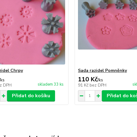
zidel Chrpy
Sada razidel Pomněnky
110 Kč
/
ks
/
ks
skladem 33 ks
sk
z DPH
91 Kč
bez DPH
Přidat do košíku
Přidat do ko