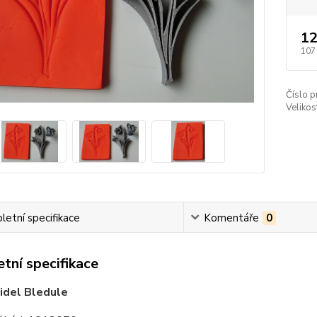
12
107
Číslo p
Velikos
etní specifikace
Komentáře
0
tní specifikace
idel Bledule