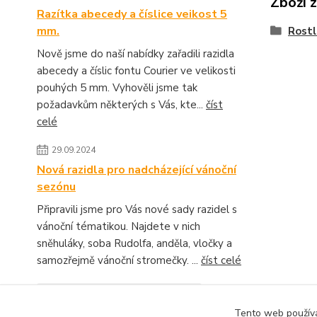
Zboží 
Razítka abecedy a číslice veikost 5
mm.
Rostl
Nově jsme do naší nabídky zařadili razidla
abecedy a číslic fontu Courier ve velikosti
pouhých 5 mm. Vyhověli jsme tak
požadavkům některých s Vás, kte...
číst
celé
29.09.2024
Nová razidla pro nadcházející vánoční
sezónu
Připravili jsme pro Vás nové sady razidel s
vánoční tématikou. Najdete v nich
sněhuláky, soba Rudolfa, anděla, vločky a
samozřejmě vánoční stromečky. ...
číst celé
Zobrazit všechny novinky
Tento web používá