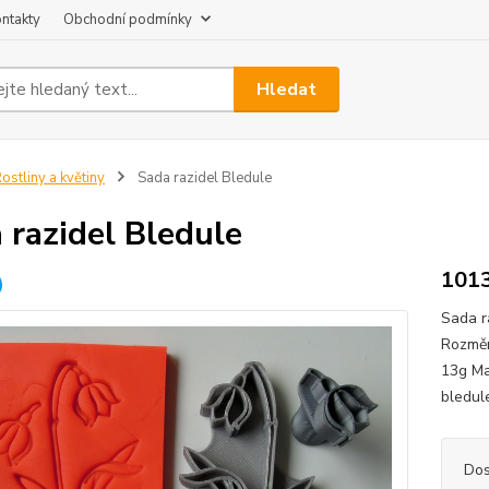
ntakty
Obchodní podmínky
Hledat
ostliny a květiny
Sada razidel Bledule
 razidel Bledule
101
Sada r
Rozměr
13g Ma
bledul
Dos