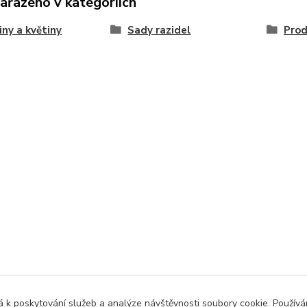
zařazeno v kategoriích
iny a květiny
Sady razidel
Prod
 k poskytování služeb a analýze návštěvnosti soubory cookie. Použív