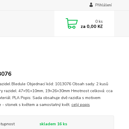
Přihlášení
0
ks
za
0,00 Kč
3076
azidel Bledule Objednací kód: 1013076 Obsah sady: 2 kusů
y razidel: 47×91×10mm, 19×26×30mm Hmotnost celková: cca
teriál: PLA Popis: Sada obsahuje dvě razidla s motivem
e - stonek s květem a samostatný květ.
celý popis
tupnost
skladem 16 ks