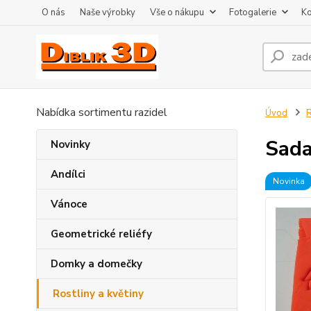
O nás
Naše výrobky
Vše o nákupu
Fotogalerie
Ko
Nabídka sortimentu razidel
Úvod
R
Sada
Novinky
Andílci
Novinka
Vánoce
Geometrické reliéfy
Domky a domečky
Rostliny a květiny