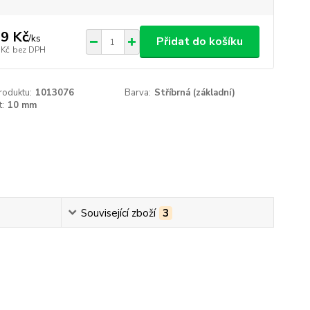
9 Kč
/
ks
Přidat do košíku
 Kč
bez DPH
roduktu:
1013076
Barva:
Stříbrná (základní)
t:
10 mm
Související zboží
3