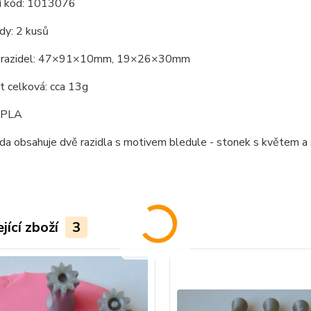
í kód: 1013076
dy: 2 kusů
 razidel: 47×91×10mm, 19×26×30mm
 celková: cca 13g
: PLA
da obsahuje dvě razidla s motivem bledule - stonek s květem a
jící zboží
3