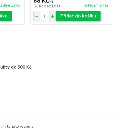
68 Kč
/
ks
ladem 13 ks
skladem 14 ks
56 Kč
bez DPH
šíku
Přidat do košíku
ukty do 500 Kč
áním tohoto webu s