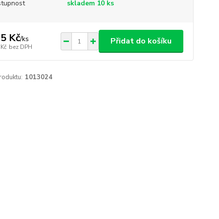
tupnost
skladem 10 ks
5 Kč
/
ks
Přidat do košíku
 Kč
bez DPH
roduktu:
1013024