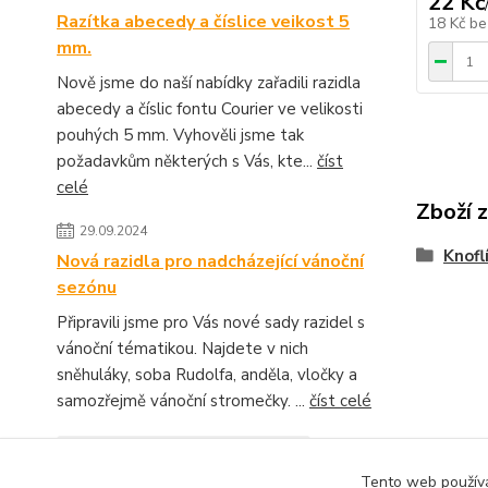
22 Kč
Razítka abecedy a číslice veikost 5
18 Kč
be
mm.
Nově jsme do naší nabídky zařadili razidla
abecedy a číslic fontu Courier ve velikosti
pouhých 5 mm. Vyhověli jsme tak
požadavkům některých s Vás, kte...
číst
celé
Zboží 
29.09.2024
Knofl
Nová razidla pro nadcházející vánoční
sezónu
Připravili jsme pro Vás nové sady razidel s
vánoční tématikou. Najdete v nich
sněhuláky, soba Rudolfa, anděla, vločky a
samozřejmě vánoční stromečky. ...
číst celé
Zobrazit všechny novinky
Tento web používá