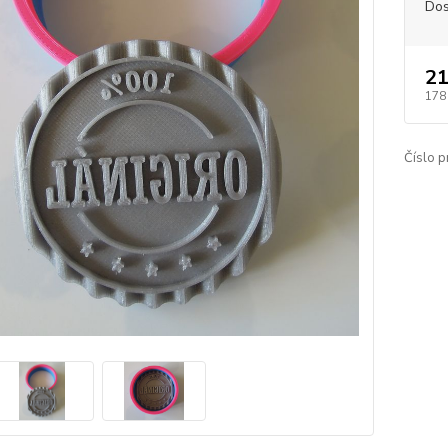
Dos
21
178
Číslo p