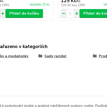
125 Kč
/
ks
/
ks
skladem 23 ks
sk
z DPH
103 Kč
bez DPH
Přidat do košíku
Přidat do ko
zařazeno v kategoriích
íky a medailonky
Sady razidel
Prod
 k poskytování služeb a analýze návštěvnosti soubory cookie. Použív