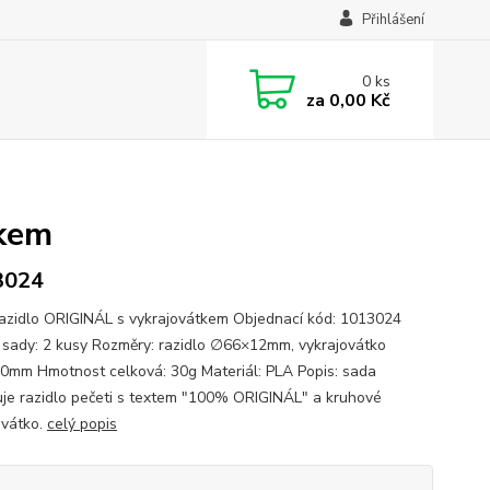
Přihlášení
0
ks
za
0,00 Kč
tkem
3024
azidlo ORIGINÁL s vykrajovátkem Objednací kód: 1013024
sady: 2 kusy Rozměry: razidlo ∅66×12mm, vykrajovátko
mm Hmotnost celková: 30g Materiál: PLA Popis: sada
je razidlo pečeti s textem "100% ORIGINÁL" a kruhové
ovátko.
celý popis