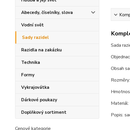
Hudba a její svět
Abecedy, číselníky, slova
Kompl
Vodní svět
Komple
Sady razidel
Sada raz
Razidla na zakázku
Objednac
Technika
Obsah sa
Formy
Rozměry
Vykrajovátka
Hmotnost
Dárkové poukazy
Materiál
Doplňkový sortiment
Popis: s
Cenové kategorie