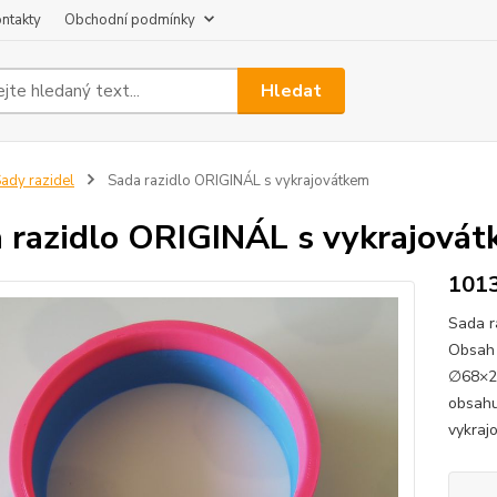
ntakty
Obchodní podmínky
Hledat
ady razidel
Sada razidlo ORIGINÁL s vykrajovátkem
 razidlo ORIGINÁL s vykrajová
101
Sada r
Obsah 
∅68×20
obsahu
vykraj