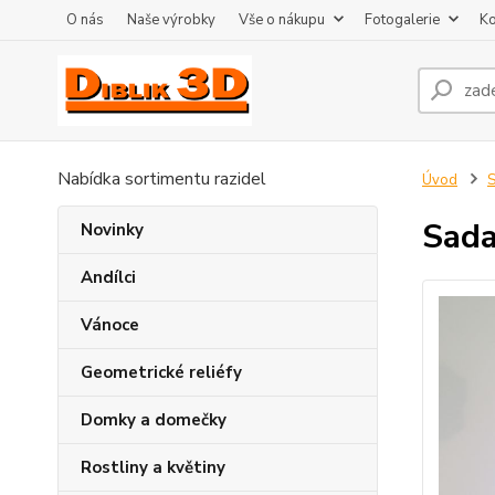
O nás
Naše výrobky
Vše o nákupu
Fotogalerie
Ko
Nabídka sortimentu razidel
Úvod
S
Sada
Novinky
Andílci
Vánoce
Geometrické reliéfy
Domky a domečky
Rostliny a květiny