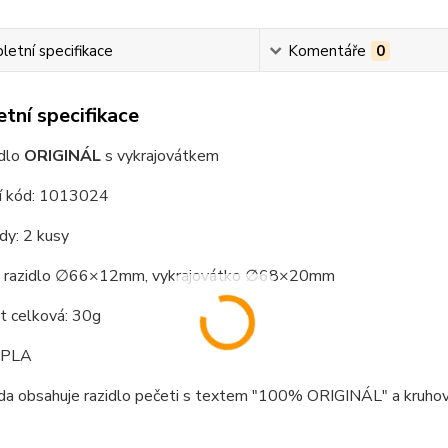
etní specifikace
Komentáře
0
tní specifikace
idlo
ORIGINÁL
s vykrajovátkem
í kód: 1013024
dy: 2 kusy
: razidlo ∅66×12mm, vykrajovátko ∅68×20mm
 celková: 30g
: PLA
ada obsahuje razidlo pečeti s textem "100% ORIGINÁL" a kruhov