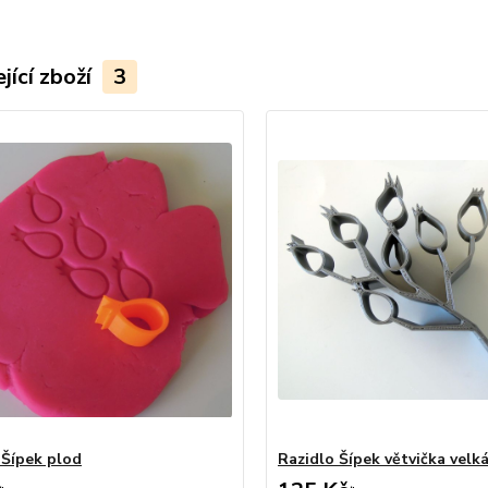
jící zboží
3
 Šípek plod
Razidlo Šípek větvička velk