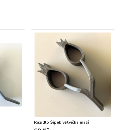
á
Razidlo Šípek větvička malá