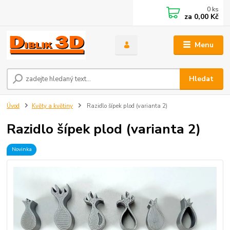
0
ks
za
0,00 Kč
Menu
Hledat
Úvod
Květy a květiny
Razidlo šípek plod (varianta 2)
Razidlo šípek plod (varianta 2)
Novinka