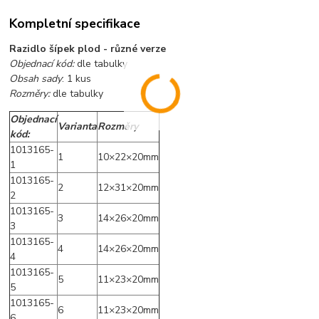
Kompletní specifikace
Razidlo šípek plod - různé verze
Objednací kód:
dle tabulky
Obsah sady
: 1 kus
Rozměry:
dle tabulky
Objednací
Varianta
Rozměry
kód:
1013165-
1
10×22×20mm
1
1013165-
2
12×31×20mm
2
1013165-
3
14×26×20mm
3
1013165-
4
14×26×20mm
4
1013165-
5
11×23×20mm
5
1013165-
6
11×23×20mm
6