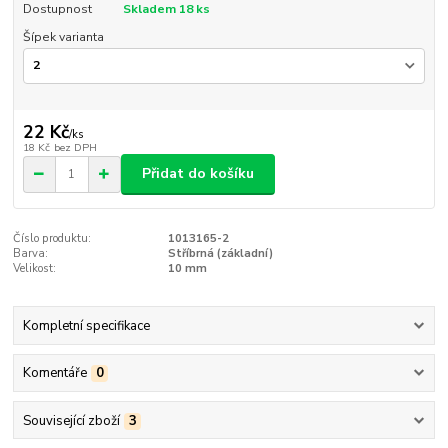
Dostupnost
Skladem 18 ks
Šípek varianta
22 Kč
/
ks
18 Kč
bez DPH
Přidat do košíku
Číslo produktu:
1013165-2
Barva:
Stříbrná (základní)
Velikost:
10 mm
Kompletní specifikace
Komentáře
0
Související zboží
3