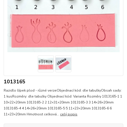
1013165
Razidlo šípek plod - různé verzeObjednací kód: dle tabulkyObsah sady:
1 kusRozměry: dle tabulky Objednací kód: Varianta Rozměry 1013165-1 1
10×22×20mm 1013165-2 2 12×31×20mm 1013165-3 3 14×26×20mm
1013165-4 4 14×26×20mm 1013165-5 5 11×23×20mm 1013165-6 6
11×23×20mm Hmotnost celková...
celý popis