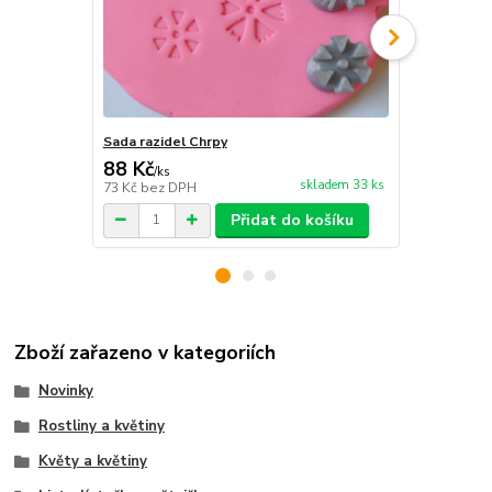
Sada razidel Chrpy
Sada razide
88 Kč
110 Kč
/
ks
/
ks
skladem 33 ks
73 Kč
bez DPH
91 Kč
bez D
Přidat do košíku
Zboží zařazeno v kategoriích
Novinky
Rostliny a květiny
Květy a květiny